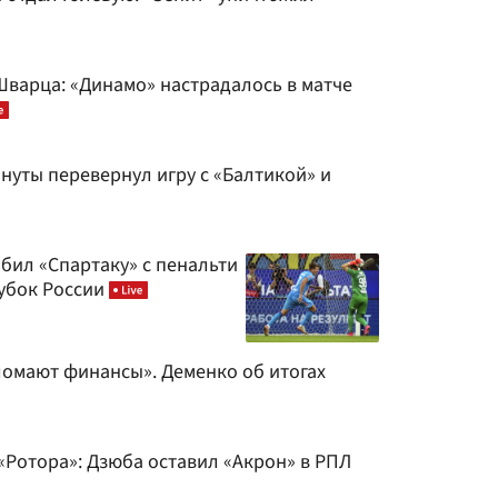
варца: «Динамо» настрадалось в матче
инуты перевернул игру с «Балтикой» и
абил «Спартаку» с пенальти
кубок России
ломают финансы». Деменко об итогах
«Ротора»: Дзюба оставил «Акрон» в РПЛ