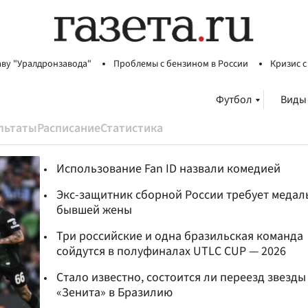
аву "Уралдронзавода"
Проблемы с бензином в России
Кризис с
Футбол
Виды
льтаты
Расписание
Статистика
Использование Fan ID назвали комедией
Экс-защитник сборной России требует медал
бывшей жены
Три российские и одна бразильская команда
сойдутся в полуфиналах UTLC CUP — 2026
Стало известно, состоится ли переезд звезды
«Зенита» в Бразилию