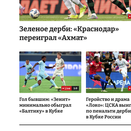
Зеленое дерби: «Краснодар»
переиграл «Ахмат»
1:0
Гол бывшим: «Зенит»
Геройство и драма
минимально обыграл
«Локо»: ЦСКА выи
«Балтику» в Кубке
по пенальти дерби
в Кубке России