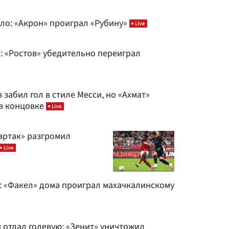
шло: «Акрон» проиграл «Рубину»
: «Ростов» убедительно переиграл
 забил гол в стиле Месси, но «Ахмат»
в концовке
артак» разгромил
: «Факел» дома проиграл махачкалинскому
 отдал голевую: «Зенит» уничтожил