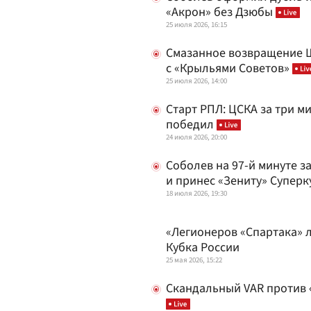
«Акрон» без Дзюбы
25 июля 2026, 16:15
Смазанное возвращение Ш
с «Крыльями Советов»
25 июля 2026, 14:00
Старт РПЛ: ЦСКА за три м
победил
24 июля 2026, 20:00
Соболев на 97-й минуте з
и принес «Зениту» Супер
18 июля 2026, 19:30
«Легионеров «Спартака» 
Кубка России
25 мая 2026, 15:22
Скандальный VAR против 