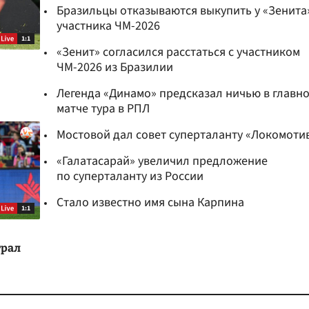
Бразильцы отказываются выкупить у «Зенита
участника ЧМ-2026
1:1
«Зенит» согласился расстаться с участником
ЧМ-2026 из Бразилии
Легенда «Динамо» предсказал ничью в главн
матче тура в РПЛ
Мостовой дал совет суперталанту «Локомоти
«Галатасарай» увеличил предложение
по суперталанту из России
Стало известно имя сына Карпина
1:1
грал