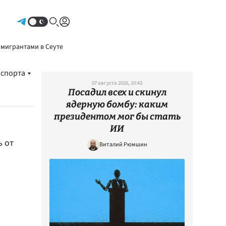
Авторизоваться
 мигрантами в Сеуте
 спорта
07 августа 2026, 10:43
Посадил всех и скинул
ядерную бомбу: каким
президентом мог бы стать
ИИ
ь от
Виталий Рюмшин