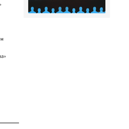
»
ом
ва»