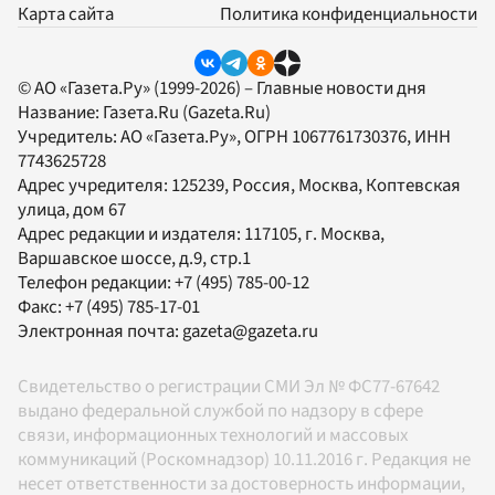
Карта сайта
Политика конфиденциальности
© АО «Газета.Ру» (1999-2026) – Главные новости дня
Название:
Газета.Ru
(Gazeta.Ru)
Учредитель:
АО «Газета.Ру»
, ОГРН 1067761730376, ИНН
7743625728
Адрес учредителя: 125239, Россия, Москва, Коптевская
улица, дом 67
Адрес редакции и издателя:
117105
, г.
Москва
,
Варшавское шоссе, д.9, стр.1
Телефон редакции:
+7 (495) 785-00-12
Факс:
+7 (495) 785-17-01
Электронная почта:
gazeta@gazeta.ru
Свидетельство о регистрации СМИ Эл № ФС77-67642
выдано федеральной службой по надзору в сфере
связи, информационных технологий и массовых
коммуникаций (Роскомнадзор) 10.11.2016 г. Редакция не
несет ответственности за достоверность информации,