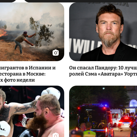
игрантов в Испании и
Он спасал Пандору: 10 луч
есторана в Москве:
ролей Сэма «Аватара» Уор
ых фото недели