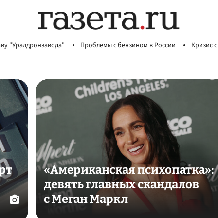
аву "Уралдронзавода"
Проблемы с бензином в России
Кризис с
рт
«Американская психопатка»:
девять главных скандалов
с Меган Маркл