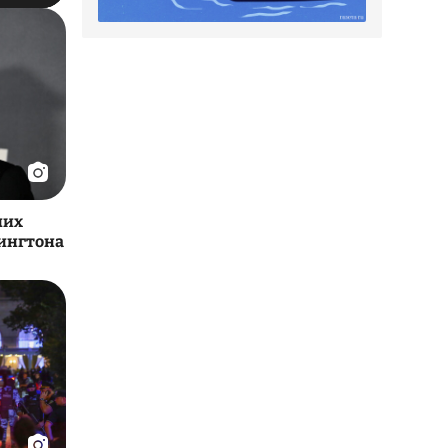
ших
тингтона