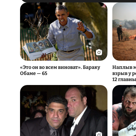
«Это он во всем виноват». Бараку
Наплыв м
Обаме — 65
взрыв у р
12 главн