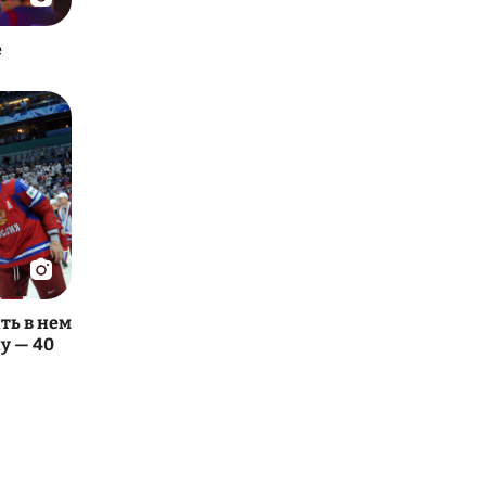
е
ть в нем
у — 40