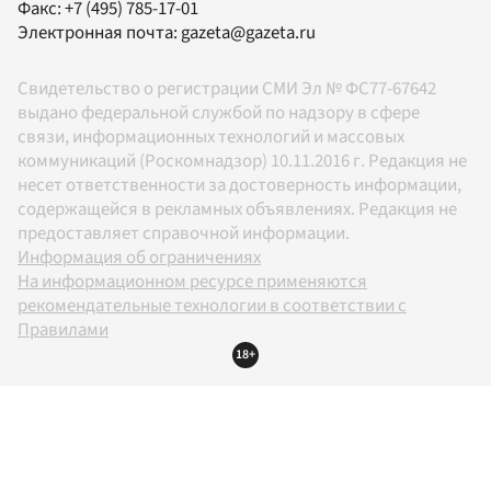
Факс:
+7 (495) 785-17-01
Электронная почта:
gazeta@gazeta.ru
Свидетельство о регистрации СМИ Эл № ФС77-67642
выдано федеральной службой по надзору в сфере
связи, информационных технологий и массовых
коммуникаций (Роскомнадзор) 10.11.2016 г. Редакция не
несет ответственности за достоверность информации,
содержащейся в рекламных объявлениях. Редакция не
предоставляет справочной информации.
Информация об ограничениях
На информационном ресурсе применяются
рекомендательные технологии в соответствии с
Правилами
18+