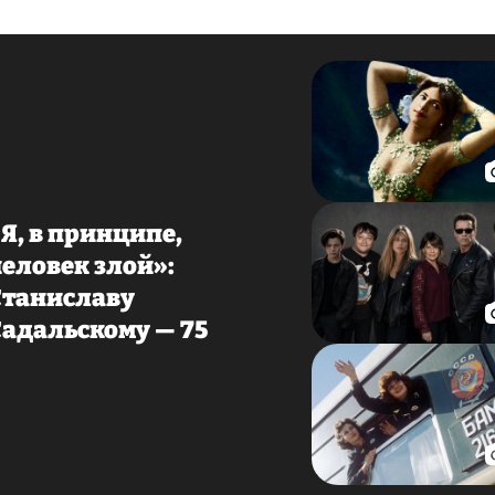
«Я, в принципе,
человек злой»:
Станиславу
Садальскому — 75