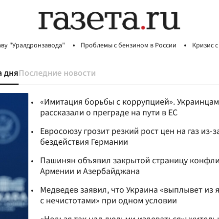
аву "Уралдронзавода"
Проблемы с бензином в России
Кризис с
а дня
Последние новости
«Имитация борьбы с коррупцией». Украинцам
рассказали о преграде на пути в ЕС
Евросоюзу грозит резкий рост цен на газ из-з
бездействия Германии
Пашинян объявил закрытой страницу конфл
Армении и Азербайджана
Медведев заявил, что Украина «выплывет из 
с нечистотами» при одном условии