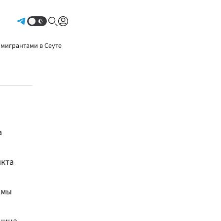
Авторизоваться
 мигрантами в Сеуте
а
икта
ямы