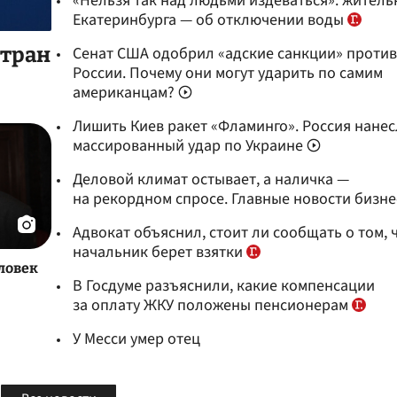
«Нельзя так над людьми издеваться»: жител
Екатеринбурга — об отключении воды
Сенат США одобрил «адские санкции» против
стран
России. Почему они могут ударить по самим
американцам?
Лишить Киев ракет «Фламинго». Россия нанес
массированный удар по Украине
Деловой климат остывает, а наличка —
на рекордном спросе. Главные новости бизне
Адвокат объяснил, стоит ли сообщать о том, 
начальник берет взятки
еловек
В Госдуме разъяснили, какие компенсации
за оплату ЖКУ положены пенсионерам
У Месси умер отец