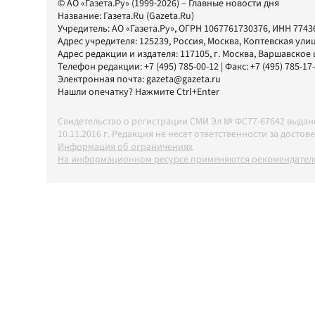
© АО «Газета.Ру» (1999-2026) – Главные новости дня
Название:
Газета.Ru
(Gazeta.Ru)
Учредитель:
АО «Газета.Ру»
, ОГРН 1067761730376, ИНН 7743
Адрес учредителя: 125239, Россия, Москва, Коптевская улиц
Адрес редакции и издателя:
117105
, г.
Москва
,
Варшавское шо
Телефон редакции:
+7 (495) 785-00-12
| Факс:
+7 (495) 785-17
Электронная почта:
gazeta@gazeta.ru
Нашли опечатку? Нажмите Ctrl+Enter
Свидетельство о регистрации СМИ Эл № ФС77-67642 выда
10.11.2016 г. Редакция не несет ответственности за дос
Информация об ограничениях
На информационном ресурсе применяются рекомендатель