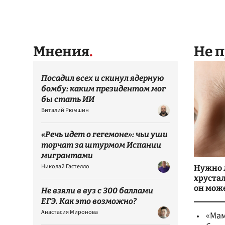
Мнения
Не 
Посадил всех и скинул ядерную
бомбу: каким президентом мог
бы стать ИИ
Виталий Рюмшин
«Речь идет о гегемоне»: чьи уши
торчат за штурмом Испании
мигрантами
Николай Гастелло
Нужно 
хруста
он мож
Не взяли в вуз с 300 баллами
ЕГЭ. Как это возможно?
Анастасия Миронова
«Мам