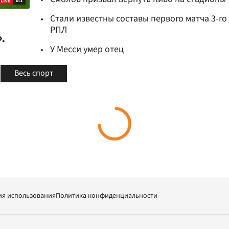
0:1
Стали известны составы первого матча 3-го
РПЛ
.
У Месси умер отец
Весь спорт
ия использования
Политика конфиденциальности