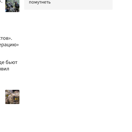
.
помутнеть
тов».
перацию»
де бьют
явил