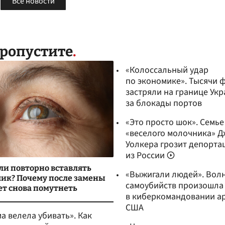
Все новости
пропустите
«Колоссальный удар
по экономике». Тысячи 
застряли на границе Укр
за блокады портов
«Это просто шок». Семье
«веселого молочника» Д
Уолкера грозит депорта
из России
ли повторно вставлять
«Выжигали людей». Вол
лик? Почему после замены
самоубийств произошла
ет снова помутнеть
в киберкомандовании а
США
а велела убивать». Как