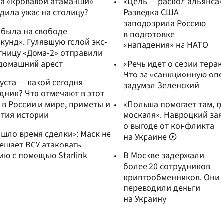
а «кровавой атаманши»
«Цель — раскол альянса»
дила ужас на столицу?
Разведка США
заподозрила Россию
была на свободе
в подготовке
екунд». Гулявшую голой экс-
«нападения» на НАТО
тницу «Дома-2» отправили
домашний арест
«Речь идет о серии терак
Что за «санкционную о
густа — какой сегодня
задумал Зеленский
дник? Что отмечают в этот
 в России и мире, приметы и
«Польша помогает там, г
тия истории
москаля». Навроцкий за
о выгоде от конфликта
шло время сделки»: Маск не
на Украине
ешает ВСУ атаковать
ию с помощью Starlink
В Москве задержали
более 20 сотрудников
криптообменников. Они
переводили деньги
на Украину