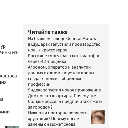
Читайте также
На бывшем заводе General Motors
в Шушарах запустили производство
фур
новых кроссоверов
аины из-
Россияне cмогут заказать смартфон
через ИИ-пощника
Агроном, оператор и аналитик
данных в одном лице: как дроны
жастаса
создают новые гибридные
ция
профессии
Яндекс запустил новое приложение
Дом вместо квартиры. Почему все
на
больше россиян предпочитают жить
за городом?
рмии
Нужно ли повторно вставлять
хрусталик? Почему после
замены он может снова