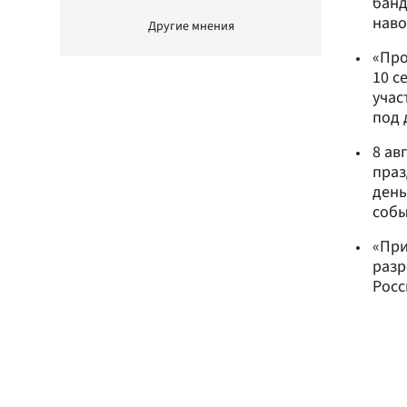
банд
наво
Другие мнения
«Про
10 с
учас
под 
8 ав
праз
день
собы
«При
разр
Росс