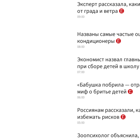
Эксперт рассказала, как
от града и ветра
09:00
Названы самые частые о
кондиционеры
08:00
Экономист назвал главн
при сборе детей в школ
07:00
«Бабушка побрила — отра
миф о бритье детей
06:00
Россиянам рассказали, ка
избежать рисков
05:00
Зоопсихолог объяснила,