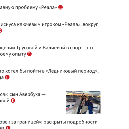
лавную проблему «Реала»
исиуса ключевым игроком «Реала», вокруг
щении Трусовой и Валиевой в спорт: это
воему опыту
то хотел бы пойти в «Ледниковый период»,
ца
ся»: сын Авербуха —
совой
овек за границей»: раскрыты подробности
ова