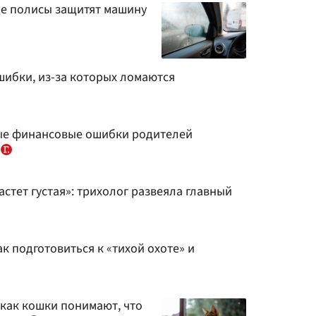
ие полисы защитят машину
шибки, из-за которых ломаются
ые финансовые ошибки родителей
у
стет густая»: трихолог развеяла главный
к подготовиться к «тихой охоте» и
 как кошки понимают, что