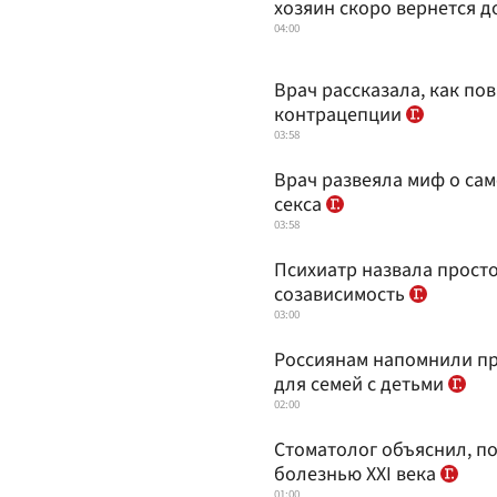
хозяин скоро вернется 
04:00
Врач рассказала, как по
контрацепции
03:58
Врач развеяла миф о са
секса
03:58
Психиатр назвала прост
созависимость
03:00
Россиянам напомнили пр
для семей с детьми
02:00
Стоматолог объяснил, по
болезнью XXI века
01:00