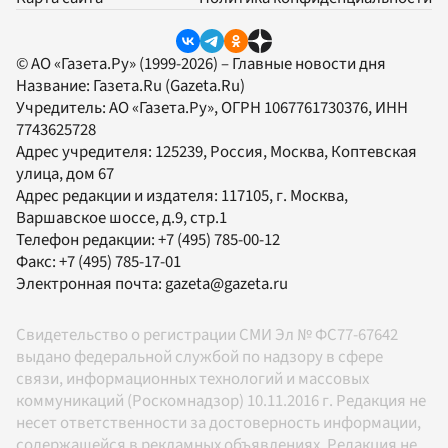
© АО «Газета.Ру» (1999-2026) – Главные новости дня
Название:
Газета.Ru
(Gazeta.Ru)
Учредитель:
АО «Газета.Ру»
, ОГРН 1067761730376, ИНН
7743625728
Адрес учредителя: 125239, Россия, Москва, Коптевская
улица, дом 67
Адрес редакции и издателя:
117105
, г.
Москва
,
Варшавское шоссе, д.9, стр.1
Телефон редакции:
+7 (495) 785-00-12
Факс:
+7 (495) 785-17-01
Электронная почта:
gazeta@gazeta.ru
Свидетельство о регистрации СМИ Эл № ФС77-67642
выдано федеральной службой по надзору в сфере
связи, информационных технологий и массовых
коммуникаций (Роскомнадзор) 10.11.2016 г. Редакция не
несет ответственности за достоверность информации,
содержащейся в рекламных объявлениях. Редакция не