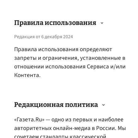
1. ТЕРМИНЫ
1.1. Компания
– юридическое лицо,
Правила использования
предоставляющее Пользователям Сервис.
Редакция от 6 декабря 2024
Наименование Компании размещено на
Ресурсе.
Правила использования определяют
запреты и ограничения, установленные в
1.2. Сообщения
– информационные
отношении использования Сервиса и/или
сообщения, в том числе новостного,
Контента.
рекламного или иного характера, связанные
с Ресурсом и/или тематикой Ресурса, а
1. ОБЩИЕ ТРЕБОВАНИЯ И ОГРАНИЧЕНИЯ
также с товарами/услугами Компании и/или
При использовании Сервиса необходимо
Редакционная политика
ее партнеров.
соблюдать следующие требования и
«Газета.Ru» — одно из первых и наиболее
1.3. Подписка на рассылку
– действия
ограничения:
авторитетных онлайн-медиа в России. Мы
Пользователя при использовании Сервиса,
1.1. Конфиденциальность.
При
сочетаем стандарты классической,
направленные на систематическое