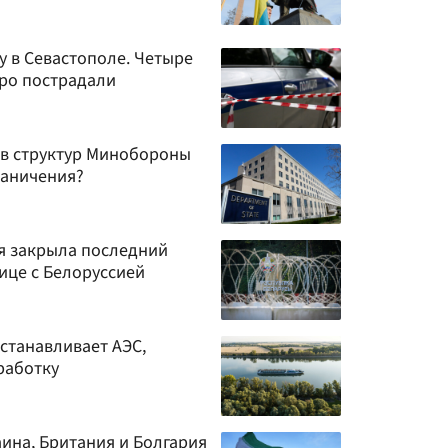
у в Севастополе. Четыре
еро пострадали
ив структур Минобороны
раничения?
я закрыла последний
ице с Белоруссией
останавливает АЭС,
работку
аина, Британия и Болгария