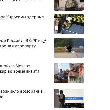
мэра Хиросимы ядерным
роме России?» В ФРГ ищут
дрона в аэропорту
иной»: в Москве
жар во время визита
 возникло возгорание»:
ан