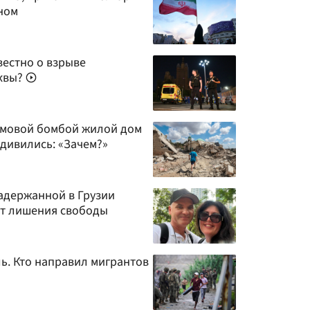
ном
вестно о взрыве
сквы?
ммовой бомбой жилой дом
удивились: «Зачем?»
задержанной в Грузии
ет лишения свободы
ь. Кто направил мигрантов