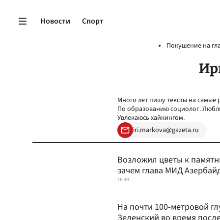
Новости
Спорт
Покушение на гл
Ир
Много лет пишу тексты на самые 
По образованию социолог. Люблю
Увлекаюсь хайкингом.
iri.markova@gazeta.ru
Возложил цветы к памятни
зачем глава МИД Азербай
16:49
На почти 100-метровой гл
Зеленский во время после