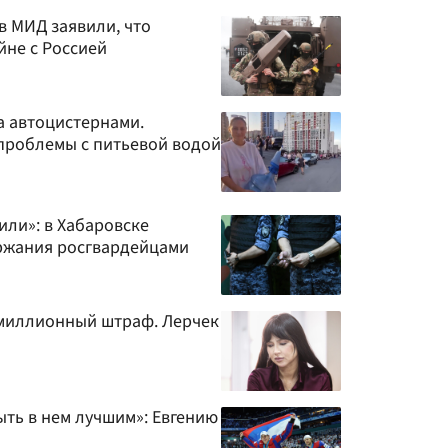
 в МИД заявили, что
йне с Россией
за автоцистернами.
проблемы с питьевой водой
или»: в Хабаровске
ржания росгвардейцами
омиллионный штраф. Лерчек
ыть в нем лучшим»: Евгению