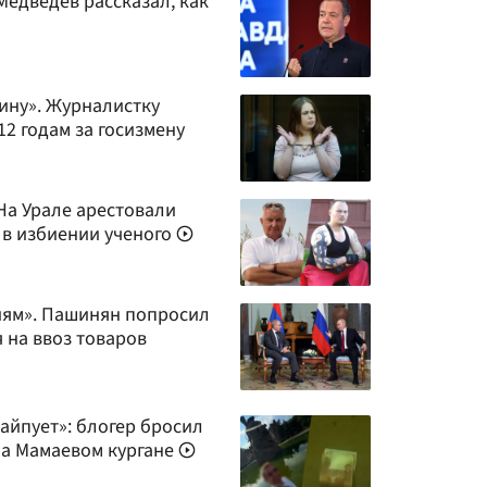
Медведев рассказал, как
ину». Журналистку
2 годам за госизмену
На Урале арестовали
 в избиении ученого
иям». Пашинян попросил
 на ввоз товаров
айпует»: блогер бросил
на Мамаевом кургане