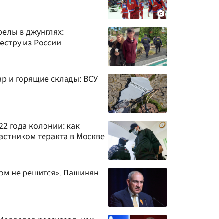
елы в джунглях:
естру из России
р и горящие склады: ВСУ
22 года колонии: как
частником теракта в Москве
том не решится». Пашинян