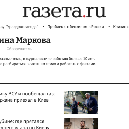
аву "Уралдронзавода"
Проблемы с бензином в России
Кризис с
ина Маркова
Обозреватель
разные темы, в журналистике работаю больше 10 лет.
 разбираться в сложных темах и работать с фактами.
ку ВСУ и пообещал газ:
джана приехал в Киев
убине: где прятался
днего удара по Киеву