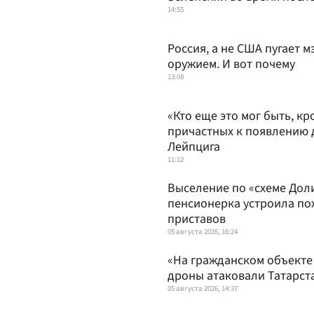
14:55
Россия, а не США пугает 
оружием. И вот почему
13:08
«Кто еще это мог быть, к
причастных к появлению 
Лейпцига
11:12
Выселение по «схеме Дол
пенсионерка устроила по
приставов
05 августа 2026, 16:24
«На гражданском объекте
дроны атаковали Татарст
05 августа 2026, 14:37