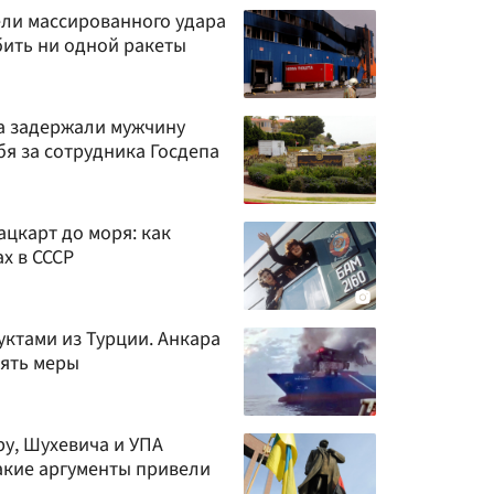
ли массированного удара
сбить ни одной ракеты
а задержали мужчину
бя за сотрудника Госдепа
ацкарт до моря: как
х в СССР
уктами из Турции. Анкара
ять меры
у, Шухевича и УПА
акие аргументы привели