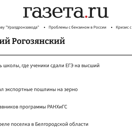
аву "Уралдронзавода"
Проблемы с бензином в России
Кризис с
ий Рогозянский
 школы, где ученики сдали ЕГЭ на высший
ал экспортные пошлины на зерно
тавников программы РАНХиГС
реле поселка в Белгородской области