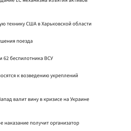
здание ЕС механизма изъятия активов
ую технику США в Харьковской области
ушения поезда
и 62 беспилотника ВСУ
носятся к возведению укреплений
Запад валит вину в кризисе на Украине
ое наказание получит организатор