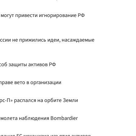
у могут привести игнорирование РФ
оссии не прижились идеи, насаждаемые
соб защиты активов РФ
праве вето в организации
рс-П» распался на орбите Земли
амолета наблюдения Bombardier