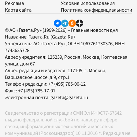
Реклама
Условия использования
Карта сайта
Политика конфиденциальности
© АО «Газета.Ру» (1999-2026) – Главные новости дня
Название:
Газета.Ru
(Gazeta.Ru)
Учредитель:
АО «Газета.Ру»
, ОГРН 1067761730376, ИНН
7743625728
Адрес учредителя: 125239, Россия, Москва, Коптевская
улица, дом 67
Адрес редакции и издателя:
117105
, г.
Москва
,
Варшавское шоссе, д.9, стр.1
Телефон редакции:
+7 (495) 785-00-12
Факс:
+7 (495) 785-17-01
Электронная почта:
gazeta@gazeta.ru
Свидетельство о регистрации СМИ Эл № ФС77-67642
выдано федеральной службой по надзору в сфере
связи, информационных технологий и массовых
коммуникаций (Роскомнадзор) 10.11.2016 г. Редакция не