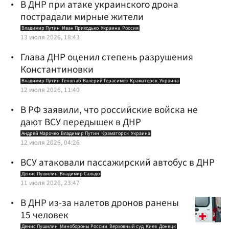
В ДНР при атаке украинского дрона
пострадали мирные жители
Владимир Путин
Иван Приходько
Украина
Россия
13 июля 2026, 18:43
Глава ДНР оценил степень разрушения
Константиновки
Владимир Путин
Генштаб
Валерий Герасимов
Краматорск
Украина
12 июля 2026, 11:40
В РФ заявили, что российские войска не
дают ВСУ передышек в ДНР
Андрей Марочко
Владимир Путин
Краматорск
Украина
12 июля 2026, 04:26
ВСУ атаковали пассажирский автобус в ДНР
Денис Пушилин
Владимир Сальдо
11 июля 2026, 23:47
В ДНР из-за налетов дронов ранены
15 человек
Денис Пушилин
Минобороны России
Верховный суд
Киев
Донецк