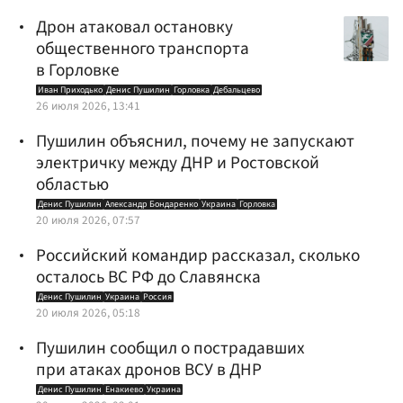
Дрон атаковал остановку
общественного транспорта
в Горловке
Иван Приходько
Денис Пушилин
Горловка
Дебальцево
26 июля 2026, 13:41
Пушилин объяснил, почему не запускают
электричку между ДНР и Ростовской
областью
Денис Пушилин
Александр Бондаренко
Украина
Горловка
20 июля 2026, 07:57
Российский командир рассказал, сколько
осталось ВС РФ до Славянска
Денис Пушилин
Украина
Россия
20 июля 2026, 05:18
Пушилин сообщил о пострадавших
при атаках дронов ВСУ в ДНР
Денис Пушилин
Енакиево
Украина