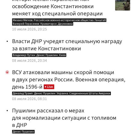
освобождение Константиновки
меняет ход специальной операции
Михаил Мягков
Российское военно-историческое общество
Генштаб
Валерий Герасимов
Краматорск
Дружковка
10 июля 2026, 20:25
Власти ДНР учредят специальную награду
за взятие Константиновки
Владимир Путин
Денис Пушилин
Киев
08 июля 2026, 20:34
ВСУ атаковали машины скорой помощи
в двух регионах России. Военная операция,
день 1596-й
Дональд Трамп
Денис Пушилин
Украина
Соединенные Штаты Америки
08 июля 2026, 08:31
Пушилин рассказал о мерах
для нормализации ситуации с топливом
в ДНР
Денис Пушилин