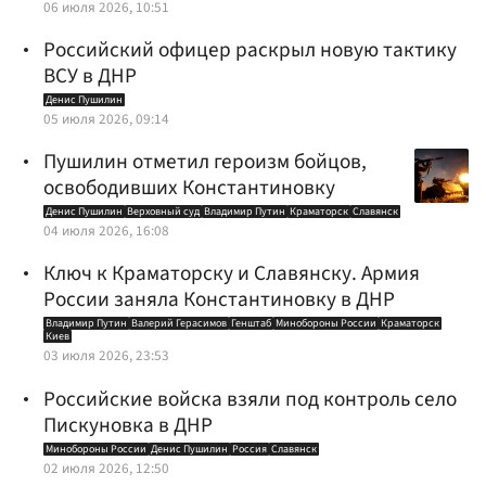
06 июля 2026, 10:51
Российский офицер раскрыл новую тактику
ВСУ в ДНР
Денис Пушилин
05 июля 2026, 09:14
Пушилин отметил героизм бойцов,
освободивших Константиновку
Денис Пушилин
Верховный суд
Владимир Путин
Краматорск
Славянск
04 июля 2026, 16:08
Ключ к Краматорску и Славянску. Армия
России заняла Константиновку в ДНР
Владимир Путин
Валерий Герасимов
Генштаб
Минобороны России
Краматорск
Киев
03 июля 2026, 23:53
Российские войска взяли под контроль село
Пискуновка в ДНР
Минобороны России
Денис Пушилин
Россия
Славянск
02 июля 2026, 12:50