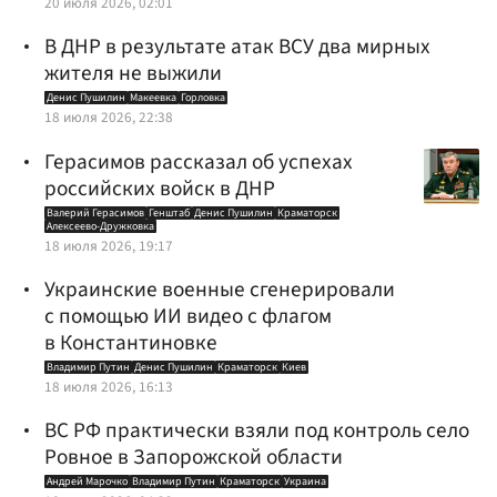
20 июля 2026, 02:01
В ДНР в результате атак ВСУ два мирных
жителя не выжили
Денис Пушилин
Макеевка
Горловка
18 июля 2026, 22:38
Герасимов рассказал об успехах
российских войск в ДНР
Валерий Герасимов
Генштаб
Денис Пушилин
Краматорск
Алексеево-Дружковка
18 июля 2026, 19:17
Украинские военные сгенерировали
с помощью ИИ видео с флагом
в Константиновке
Владимир Путин
Денис Пушилин
Краматорск
Киев
18 июля 2026, 16:13
ВС РФ практически взяли под контроль село
Ровное в Запорожской области
Андрей Марочко
Владимир Путин
Краматорск
Украина