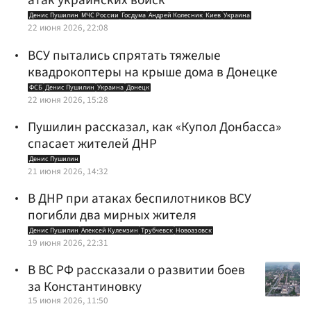
атак украинских войск
Денис Пушилин
МЧС России
Госдума
Андрей Колесник
Киев
Украина
22 июня 2026, 22:08
ВСУ пытались спрятать тяжелые
квадрокоптеры на крыше дома в Донецке
ФСБ
Денис Пушилин
Украина
Донецк
22 июня 2026, 15:28
Пушилин рассказал, как «Купол Донбасса»
спасает жителей ДНР
Денис Пушилин
21 июня 2026, 14:32
В ДНР при атаках беспилотников ВСУ
погибли два мирных жителя
Денис Пушилин
Алексей Кулемзин
Трубчевск
Новоазовск
19 июня 2026, 22:31
В ВС РФ рассказали о развитии боев
за Константиновку
15 июня 2026, 11:50