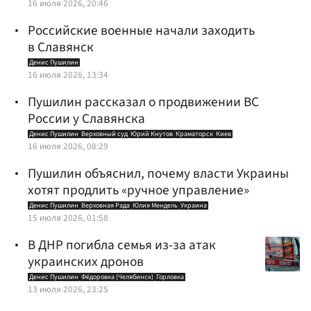
16 июля 2026, 20:46
Российские военные начали заходить
в Славянск
Денис Пушилин
16 июля 2026, 13:34
Пушилин рассказал о продвижении ВС
России у Славянска
Денис Пушилин
Верховный суд
Юрий Кнутов
Краматорск
Киев
16 июля 2026, 08:29
Пушилин объяснил, почему власти Украины
хотят продлить «ручное управление»
Денис Пушилин
Верховная Рада
Юлия Мендель
Украина
15 июля 2026, 01:58
В ДНР погибла семья из-за атак
украинских дронов
Денис Пушилин
Фёдоровка (Челябинск)
Горловка
13 июля 2026, 23:25