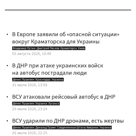
В Европе заявили об «опасной ситуации»
вокруг Краматорска для Украины
Владимир Путин
Дмитрий Песков
Краматорск
Киев
05 августа 2026, 10:49
В ДНР при атаке украинских войск
на автобус пострадали люди
Денис Пушилин
Краснодар
Украина
31 июля 2026, 13:58
ВСУ атаковали рейсовый автобус в ДНР
Денис Пушилин
Украина
Луганск
29 июля 2026, 23:24
ВСУ ударили по ДНР дронами, есть жертвы
Денис Пушилин
Дональд Трамп
Соединенные Штаты Америки
Украина
26 июля 2026, 22:25