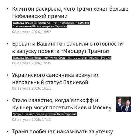
Клинтон раскрыла, чего Трамп хочет больше
Нобелевской премии
Дональд Трамп
Хиллари Клинтон
Нобелевский комитет
Соединенные Штаты Америки
Украина
08 августа 2026, 19:57
Ереван и Вашингтон заявили о готовности
к запуску проекта «Маршрут Трампа»
Дональд Трамп
Владимир Путин
Соединенные Штаты Америки
Турция
08 августа 2026, 19:35
Украинского саночника возмутил
нетральный статус Валиевой
08 августа 2026, 19:11
Стало известно, когда Уиткофф и
Кушнер могут посетить Киев и Москву
Джаред Кушнер
Дональд Трамп
Киев
Украина
08 августа 2026, 17:11
Трамп пообещал наказывать за утечку