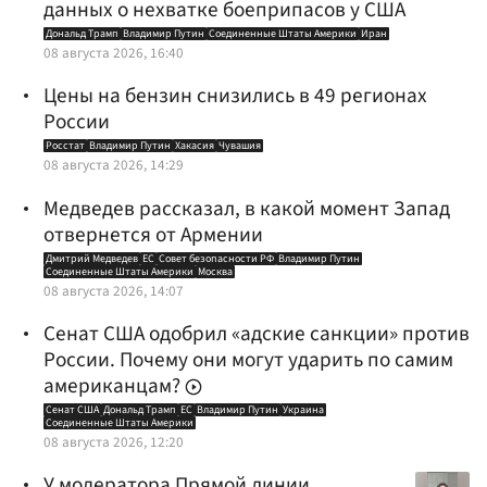
данных о нехватке боеприпасов у США
Дональд Трамп
Владимир Путин
Соединенные Штаты Америки
Иран
08 августа 2026, 16:40
Цены на бензин снизились в 49 регионах
России
Росстат
Владимир Путин
Хакасия
Чувашия
08 августа 2026, 14:29
Медведев рассказал, в какой момент Запад
отвернется от Армении
Дмитрий Медведев
ЕС
Совет безопасности РФ
Владимир Путин
Соединенные Штаты Америки
Москва
08 августа 2026, 14:07
Сенат США одобрил «адские санкции» против
России. Почему они могут ударить по самим
американцам?
Сенат США
Дональд Трамп
ЕС
Владимир Путин
Украина
Соединенные Штаты Америки
08 августа 2026, 12:20
У модератора Прямой линии