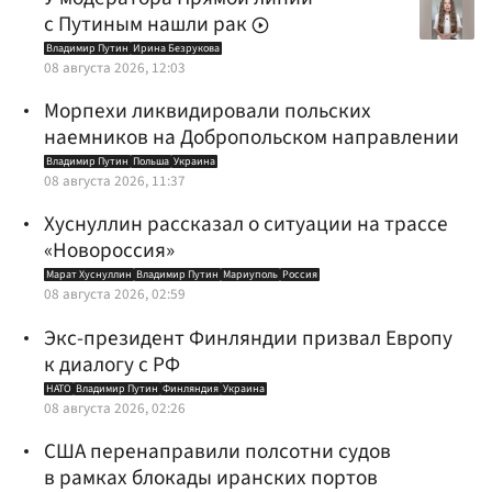
с Путиным нашли рак
Владимир Путин
Ирина Безрукова
08 августа 2026, 12:03
Морпехи ликвидировали польских
наемников на Добропольском направлении
Владимир Путин
Польша
Украина
08 августа 2026, 11:37
Хуснуллин рассказал о ситуации на трассе
«Новороссия»
Марат Хуснуллин
Владимир Путин
Мариуполь
Россия
08 августа 2026, 02:59
Экс-президент Финляндии призвал Европу
к диалогу с РФ
НАТО
Владимир Путин
Финляндия
Украина
08 августа 2026, 02:26
США перенаправили полсотни судов
в рамках блокады иранских портов