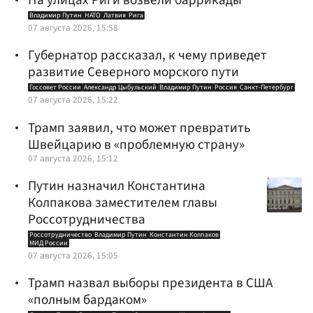
На улицах Риги возвели баррикады
Владимир Путин
НАТО
Латвия
Рига
07 августа 2026, 15:58
Губернатор рассказал, к чему приведет
развитие Северного морского пути
Госсовет России
Александр Цыбульский
Владимир Путин
Россия
Санкт-Петербург
07 августа 2026, 15:22
Трамп заявил, что может превратить
Швейцарию в «проблемную страну»
07 августа 2026, 15:12
Путин назначил Константина
Колпакова заместителем главы
Россотрудничества
Россотрудничество
Владимир Путин
Константин Колпаков
МИД России
07 августа 2026, 15:05
Трамп назвал выборы президента в США
«полным бардаком»