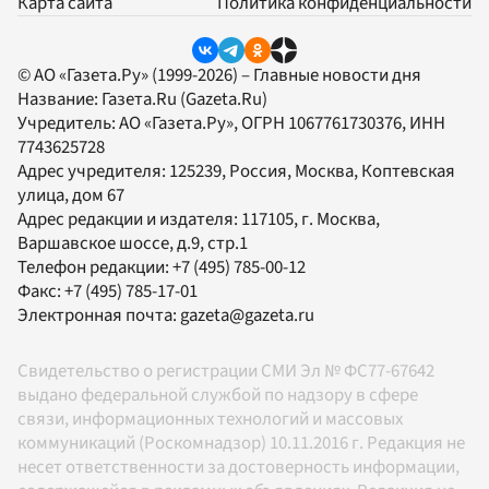
Карта сайта
Политика конфиденциальности
© АО «Газета.Ру» (1999-2026) – Главные новости дня
Название:
Газета.Ru
(Gazeta.Ru)
Учредитель:
АО «Газета.Ру»
, ОГРН 1067761730376, ИНН
7743625728
Адрес учредителя: 125239, Россия, Москва, Коптевская
улица, дом 67
Адрес редакции и издателя:
117105
, г.
Москва
,
Варшавское шоссе, д.9, стр.1
Телефон редакции:
+7 (495) 785-00-12
Факс:
+7 (495) 785-17-01
Электронная почта:
gazeta@gazeta.ru
Свидетельство о регистрации СМИ Эл № ФС77-67642
выдано федеральной службой по надзору в сфере
связи, информационных технологий и массовых
коммуникаций (Роскомнадзор) 10.11.2016 г. Редакция не
несет ответственности за достоверность информации,