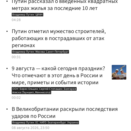
Путин рассказал о введенных квадратных
метрах жилья за последние 10 лет
Владимир Путин
ЦИАН
04:28
Путин отметил мужество строителей,
работающих в пострадавших от атак
регионах
Владимир Путин
Москва
Санкт-Петербург
00:31
9 августа — какой сегодня праздник?
Что отмечают в этот день в России и
мире, приметы и события истории
ООН
Борис Ельцин
Сергей Степашин
Болгария
Аляска (Тауншип, Миннесота)
00:02
В Великобритании раскрыли последствия
ударов по России
Владимир Путин
ЕС
НАТО
Екатеринбург
Украина
08 августа 2026, 23:50