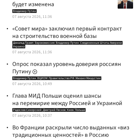
будет изменена
Владимир Путин
07 августа 2026, 11:36
«Совет мира» заключил первый контракт
на строительство военной базы
Дональд Трамп
Еврокомиссия
Владимир Путин
Соединенные Штаты Америки
Украина
07 августа 2026, 11:36
Опрос показал уровень доверия россиян
Путину
Владимир Путин
ВЦИОМ
Правительство РФ
Михаил Мишустин
07 августа 2026, 10:49
Глава МИД Польши оценил шансы
на перемирие между Россией и Украиной
Радослав Сикорский
Дмитрий Песков
Киев
Польша
07 августа 2026, 10:37
Во Франции раскрыли число выданных «виз
традиционных ценностей» в Россию