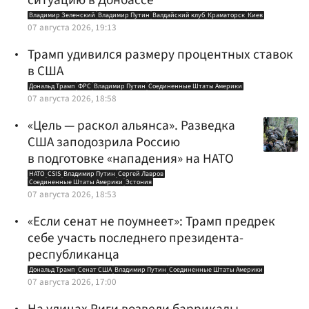
Владимир Зеленский
Владимир Путин
Валдайский клуб
Краматорск
Киев
07 августа 2026, 19:13
Трамп удивился размеру процентных ставок
в США
Дональд Трамп
ФРС
Владимир Путин
Соединенные Штаты Америки
07 августа 2026, 18:58
«Цель — раскол альянса». Разведка
США заподозрила Россию
в подготовке «нападения» на НАТО
НАТО
CSIS
Владимир Путин
Сергей Лавров
Соединенные Штаты Америки
Эстония
07 августа 2026, 18:53
«Если сенат не поумнеет»: Трамп предрек
себе участь последнего президента-
республиканца
Дональд Трамп
Сенат США
Владимир Путин
Соединенные Штаты Америки
07 августа 2026, 17:00