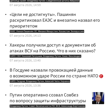
Дональд Трамп
Владимир Путин
Соединенные Штаты Америки
07 августа 2026, 14:59
«Цели не достигнуты». Пашинян
раскритиковал ЕАЭС и внезапно назвал его
приоритетом
ЕАЭС
Никол Пашинян
ЕС
Михаил Мишустин
Казахстан
Белоруссия
07 августа 2026, 14:13
Хакеры получили доступ к документам об
атаках ВСУ на Россию. Что в них сказано?
НАТО
СБУ
Николай Патрушев
Владимир Путин
Киев
Финляндия
07 августа 2026, 13:40
В Госдуме назвали провокацией данные
о возможном ударе России по стране НАТО
НАТО
Госдума
Владимир Путин
Алексей Чепа
Украина
07 августа 2026, 13:36
Путин оперативно созвал Совбез
по вопросу защиты инфраструктуры
Владимир Путин
Совет безопасности РФ
ФСБ
Александр Бортников