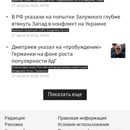
Дональд Трамп
Владимир Путин
Соединенные Штаты Америки
Оман
07 августа 2026, 04:58
В РФ указали на попытки Залужного глубже
втянуть Запад в конфликт на Украине
Валерий Залужный
НАТО
Владимир Путин
07 августа 2026, 04:24
Дмитриев указал на «пробуждение»
Германии на фоне роста
популярности АдГ
Кирилл Дмитриев
Российский фонд прямых инвестиций
Владимир Путин
Германия
07 августа 2026, 03:55
Показать еще
Редакция
Правовая информация
Реклама
Условия использования