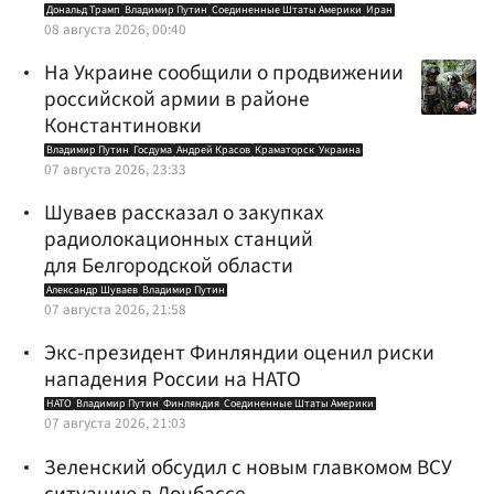
Дональд Трамп
Владимир Путин
Соединенные Штаты Америки
Иран
08 августа 2026, 00:40
На Украине сообщили о продвижении
российской армии в районе
Константиновки
Владимир Путин
Госдума
Андрей Красов
Краматорск
Украина
07 августа 2026, 23:33
Шуваев рассказал о закупках
радиолокационных станций
для Белгородской области
Александр Шуваев
Владимир Путин
07 августа 2026, 21:58
Экс-президент Финляндии оценил риски
нападения России на НАТО
НАТО
Владимир Путин
Финляндия
Соединенные Штаты Америки
07 августа 2026, 21:03
Зеленский обсудил с новым главкомом ВСУ
ситуацию в Донбассе