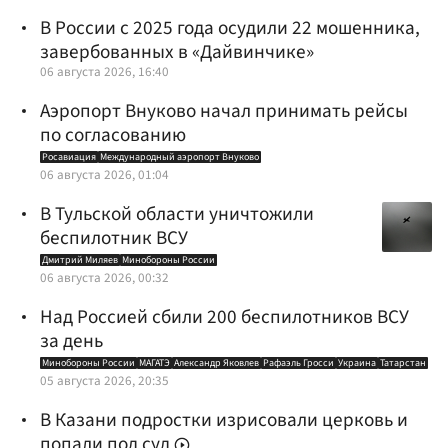
В России с 2025 года осудили 22 мошенника,
завербованных в «Дайвинчике»
06 августа 2026, 16:40
Аэропорт Внуково начал принимать рейсы
по согласованию
Росавиация
Международный аэропорт Внуково
06 августа 2026, 01:04
В Тульской области уничтожили
беспилотник ВСУ
Дмитрий Миляев
Минобороны России
06 августа 2026, 00:32
Над Россией сбили 200 беспилотников ВСУ
за день
Минобороны России
МАГАТЭ
Александр Яковлев
Рафаэль Гросси
Украина
Татарстан
05 августа 2026, 20:35
В Казани подростки изрисовали церковь и
попали под суд