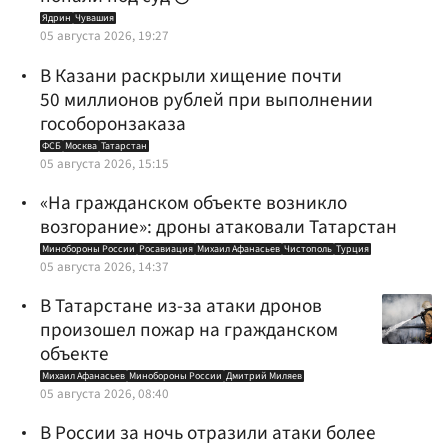
Ядрин
Чувашия
05 августа 2026, 19:27
В Казани раскрыли хищение почти
50 миллионов рублей при выполнении
гособоронзаказа
ФСБ
Москва
Татарстан
05 августа 2026, 15:15
«На гражданском объекте возникло
возгорание»: дроны атаковали Татарстан
Минобороны России
Росавиация
Михаил Афанасьев
Чистополь
Турция
05 августа 2026, 14:37
В Татарстане из-за атаки дронов
произошел пожар на гражданском
объекте
Михаил Афанасьев
Минобороны России
Дмитрий Миляев
05 августа 2026, 08:40
В России за ночь отразили атаки более