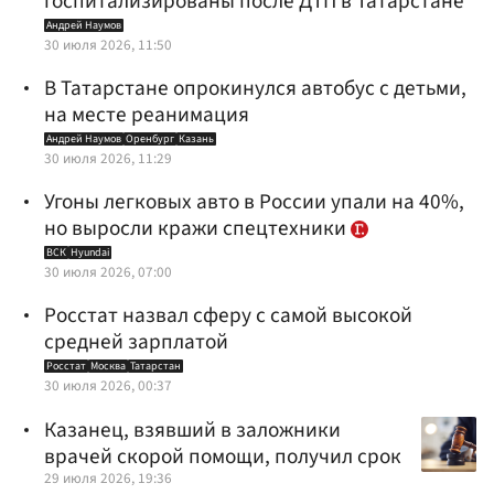
госпитализированы после ДТП в Татарстане
Андрей Наумов
30 июля 2026, 11:50
В Татарстане опрокинулся автобус с детьми,
на месте реанимация
Андрей Наумов
Оренбург
Казань
30 июля 2026, 11:29
Угоны легковых авто в России упали на 40%,
но выросли кражи спецтехники
ВСК
Hyundai
30 июля 2026, 07:00
Росстат назвал сферу с самой высокой
средней зарплатой
Росстат
Москва
Татарстан
30 июля 2026, 00:37
Казанец, взявший в заложники
врачей скорой помощи, получил срок
29 июля 2026, 19:36