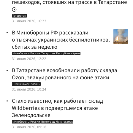
пешеходов, стоявших на трассе в Татарстане
Татарстан
31 июля 2026, 16:22
В Минобороны РФ рассказали
о тысячах украинских беспилотников,
сбитых за неделю
Минобороны России
Татарстан
Республика Крым
31 июля 2026, 12:22
В Татарстане возобновили работу склада
Ozon, эвакуированного на фоне атаки
Нижнекамск
Казань
31 июля 2026, 10:24
Стало известно, как работает склад
Wildberries в подвергшемся атаке
Зеленодольске
Минобороны России
Волгоград
Нижнекамск
31 июля 2026, 09:18