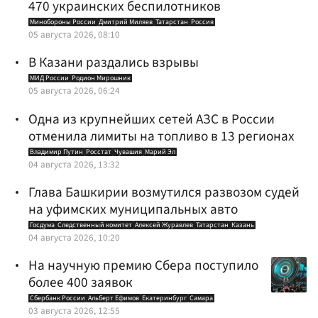
470 украинских беспилотников
Минобороны России
Дмитрий Миляев
Татарстан
Россия
05 августа 2026, 08:10
В Казани раздались взрывы
МИД России
Родион Мирошник
05 августа 2026, 06:24
Одна из крупнейших сетей АЗС в России
отменила лимиты на топливо в 13 регионах
Владимир Путин
Росстат
Чувашия
Марий Эл
04 августа 2026, 13:32
Глава Башкирии возмутился развозом судей
на уфимских муниципальных авто
Госдума
Следственный комитет
Алексей Журавлев
Татарстан
Казань
04 августа 2026, 10:20
На научную премию Сбера поступило
более 400 заявок
Сбербанк России
Альберт Ефимов
Екатеринбург
Самара
03 августа 2026, 12:55