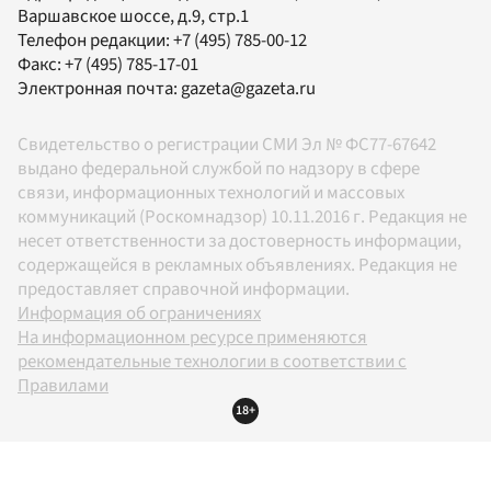
Варшавское шоссе, д.9, стр.1
Телефон редакции:
+7 (495) 785-00-12
Факс:
+7 (495) 785-17-01
Электронная почта:
gazeta@gazeta.ru
Свидетельство о регистрации СМИ Эл № ФС77-67642
выдано федеральной службой по надзору в сфере
связи, информационных технологий и массовых
коммуникаций (Роскомнадзор) 10.11.2016 г. Редакция не
несет ответственности за достоверность информации,
содержащейся в рекламных объявлениях. Редакция не
предоставляет справочной информации.
Информация об ограничениях
На информационном ресурсе применяются
рекомендательные технологии в соответствии с
Правилами
18+