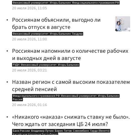
Финансовый университет
Игорь Балынин
Фонд социального страхования РФ
20 июля 2026, 11:05
Россиянам объяснили, выгодно ли
брать отпуск в августе
Финансовый университет
Игорь Балынин
Госдума
20 июля 2026, 11:00
Россиянам напомнили о количестве рабочих
и выходных дней в августе
РУДН
Финансовый университет
Игорь Балынин
20 июля 2026, 03:21
Назван регион с самой высоким показателем
средней пенсией
Фонд социального страхования РФ
Финансовый университет
Игорь Балынин
Россия
20 июля 2026, 01:16
«Никакого «наказа» снижать ставку не было».
Чего ждать от заседания ЦБ 24 июля?
Банк России
Владимир Путин
Борис Титов
Совкомбанк
Гарда (Венето)
Китайская Народная Республика