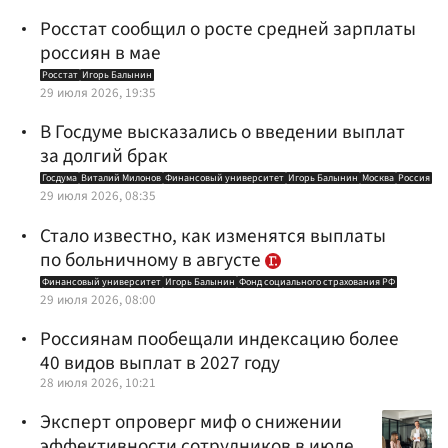
Росстат сообщил о росте средней зарплаты
россиян в мае
Росстат
Игорь Балынин
29 июля 2026, 19:35
В Госдуме высказались о введении выплат
за долгий брак
Госдума
Виталий Милонов
Финансовый университет
Игорь Балынин
Москва
Россия
29 июля 2026, 08:35
Стало известно, как изменятся выплаты
по больничному в августе
Финансовый университет
Игорь Балынин
Фонд социального страхования РФ
29 июля 2026, 08:00
Россиянам пообещали индексацию более
40 видов выплат в 2027 году
28 июля 2026, 10:21
Эксперт опроверг миф о снижении
эффективности сотрудников в июле