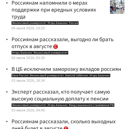
Россиянам напомнили о мерах
поддержки при вредных условиях
труда
Финансовый университет
Игорь Балынин
Россия
06 июля 2026, 10:20
Россиянам рассказали, выгодно ли брать
отпуск в августе
Игорь Балынин
Финансовый университет
06 июля 2026, 05:30
В ЦБ исключили заморозку вкладов россиян
Банк России
Финансовый университет
Алексей Заботкин
Игорь Балынин
03 июля 2026, 18:34
Эксперт рассказал, кто получает самую
высокую социальную доплату к пенсии
Финансовый университет
Игорь Балынин
Фонд социального страхования РФ
03 июля 2026, 04:40
Россиянам рассказали, сколько выходных
дней будет в августе