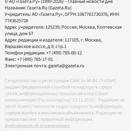
© АО «Газета.Ру» (1999-2026) – Главные новости дня
Название:
Газета.Ru
(Gazeta.Ru)
Учредитель:
АО «Газета.Ру»
, ОГРН 1067761730376, ИНН
7743625728
Адрес учредителя: 125239, Россия, Москва, Коптевская
улица, дом 67
Адрес редакции и издателя:
117105
, г.
Москва
,
Варшавское шоссе, д.9, стр.1
Телефон редакции:
+7 (495) 785-00-12
Факс:
+7 (495) 785-17-01
Электронная почта:
gazeta@gazeta.ru
Свидетельство о регистрации СМИ Эл № ФС77-67642
выдано федеральной службой по надзору в сфере
связи, информационных технологий и массовых
коммуникаций (Роскомнадзор) 10.11.2016 г. Редакция не
несет ответственности за достоверность информации,
содержащейся в рекламных объявлениях. Редакция не
предоставляет справочной информации.
Информация об ограничениях