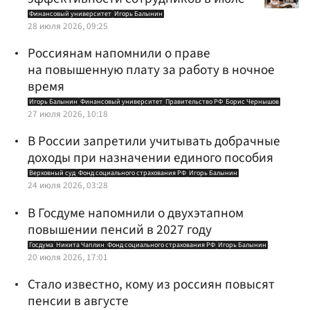
Финансовый университет
Игорь Балынин
28 июля 2026, 09:25
Россиянам напомнили о праве
на повышенную плату за работу в ночное
время
Игорь Балынин
Финансовый университет
Правительство РФ
Борис Чернышов
27 июля 2026, 10:18
В России запретили учитывать добрачные
доходы при назначении единого пособия
Верховный суд
Фонд социального страхования РФ
Игорь Балынин
24 июля 2026, 03:28
В Госдуме напомнили о двухэтапном
повышении пенсий в 2027 году
Госдума
Никита Чаплин
Фонд социального страхования РФ
Игорь Балынин
20 июля 2026, 17:01
Стало известно, кому из россиян повысят
пенсии в августе