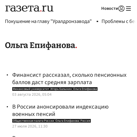
Новости
Авторизоваться
Покушение на главу "Уралдронзавода"
Проблемы с бен
Ольга Епифанова
Финансист рассказал, сколько пенсионных
баллов даст средняя зарплата
Финансовый университет
Игорь Балынин
Ольга Епифанова
03 августа 2026, 05:04
В России анонсировали индексацию
военных пенсий
Общественная палата России
Ольга Епифанова
Россия
27 июля 2026, 11:30