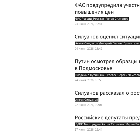
ФАС предупредила участн
повышения цен
ФАС России
Росстат
Антон Силуанов
24 июня 2026, 19:41
Силуанов оценил ситуацию
Антон Силуанов
Дмитрий Песков
Правительс
24 июня 2026, 18:42
Путин осмотрел образцы 
в Подмосковье
Владимир Путин
ОАК
Ростех
Сергей Чемезов
24 июня 2026, 16:58
Силуанов рассказал о ро
Антон Силуанов
22 июня 2026, 19:01
Российские депутаты пре
ЛДПР
Мосгордума
Антон Силуанов
Мария Во
17 июня 2026, 15:44