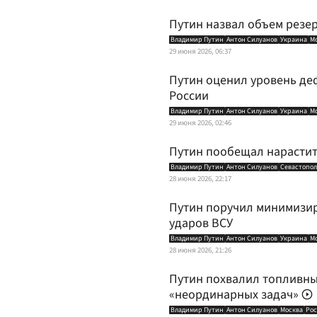
Путин назвал объем резер
Владимир Путин
Антон Силуанов
Украина
М
29 июня 2026, 06:37
Путин оценил уровень де
России
Владимир Путин
Антон Силуанов
Украина
М
29 июня 2026, 02:46
Путин пообещал нарастит
Владимир Путин
Антон Силуанов
Севастопол
28 июня 2026, 22:17
Путин поручил минимизир
ударов ВСУ
Владимир Путин
Антон Силуанов
Украина
М
28 июня 2026, 21:26
Путин похвалил топливны
«неординарных задач»
Владимир Путин
Антон Силуанов
Москва
Рос