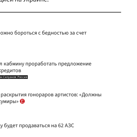
можно бороться с бедностью за счет
л кабмину проработать предложение
кредитов
он Силуанов
Россия
раскрытия гонораров артистов: «Должны
 кумиры»
у будет продаваться на 62 АЗС