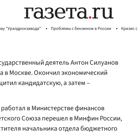
аву "Уралдронзавода"
Проблемы с бензином в России
Кризис с
осударственный деятель Антон Силуанов
да в Москве. Окончил экономический
щитил кандидатскую, а затем –
в работал в Министерстве финансов
етского Союза перешел в Минфин России,
стителя начальника отдела бюджетного