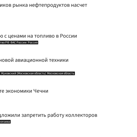
иков рынка нефтепродуктов насчет
 с ценами на топливо в России
тво РФ
ФАС России
Россия
новой авиационной техники
Жуковский (Московская область)
Московская область
сте экономики Чечни
дложили запретить работу коллекторов
ропаева