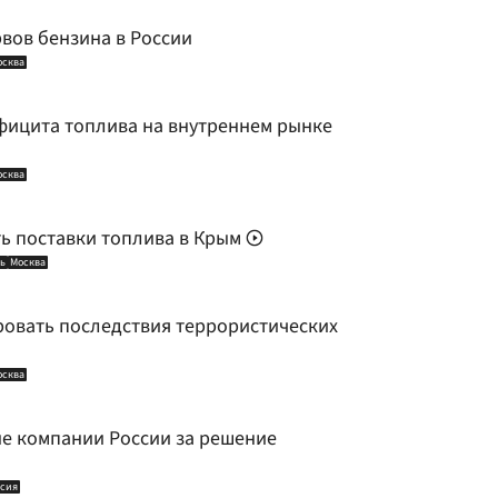
вов бензина в России
осква
фицита топлива на внутреннем рынке
осква
ь поставки топлива в Крым
ь
Москва
овать последствия террористических
осква
е компании России за решение
сия