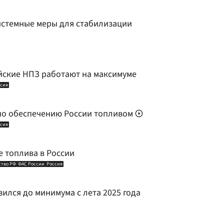
истемные меры для стабилизации
йские НПЗ работают на максимуме
сия
по обеспечению России топливом
сия
е топлива в России
ство РФ
ФАС России
Россия
ился до минимума с лета 2025 года