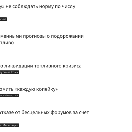
у» не соблюдать норму по числу
сква
еменными прогнозы о подорожании
опливо
 о ликвидации топливного кризиса
публика Крым
омить «каждую копейку»
аил Мишустин
тказе от бесцельных форумов за счет
ет Федерации