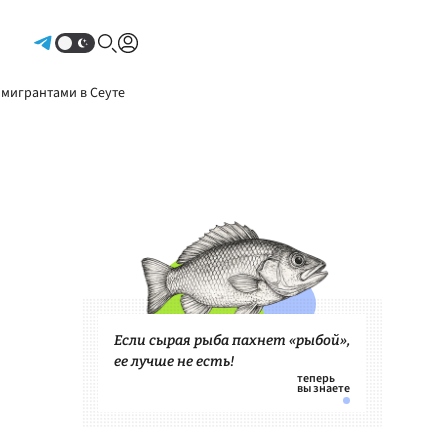
Авторизоваться
 мигрантами в Сеуте
Если сырая рыба пахнет «рыбой»,
ее лучше не есть!