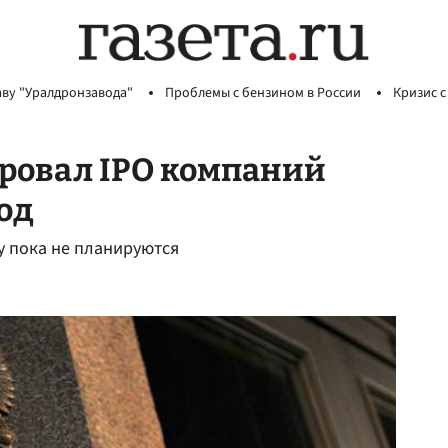
аву "Уралдронзавода"
Проблемы с бензином в России
Кризис с
ровал IPO компаний
год
ду пока не планируются