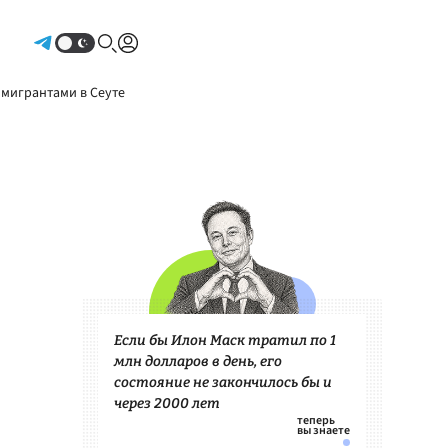
Авторизоваться
 мигрантами в Сеуте
Если бы Илон Маск тратил по 1
млн долларов в день, его
состояние не закончилось бы и
через 2000 лет