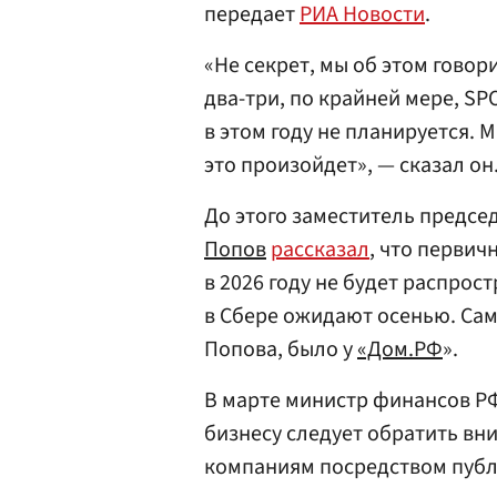
передает
РИА Новости
.
«Не секрет, мы об этом говор
два-три, по крайней мере, SP
в этом году не планируется. 
это произойдет», — сказал он
До этого заместитель предсе
Попов
рассказал
, что перви
в 2026 году не будет распрос
в Сбере ожидают осенью. Сам
Попова, было у
«Дом.
РФ
».
В марте министр финансов Р
бизнесу следует обратить в
компаниям посредством публ