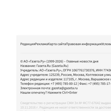
Редакция
Реклама
Карта сайта
Правовая информация
Услов
© АО «Газета.Ру» (1999-2026) – Главные новости дня
Название:
Газета.Ru
(Gazeta.Ru)
Учредитель:
АО «Газета.Ру»
, ОГРН 1067761730376, ИНН 7743
Адрес учредителя: 125239, Россия, Москва, Коптевская улиц
Адрес редакции и издателя:
117105
, г.
Москва
,
Варшавское шо
Телефон редакции:
+7 (495) 785-00-12
| Факс:
+7 (495) 785-17
Электронная почта:
gazeta@gazeta.ru
Нашли опечатку? Нажмите Ctrl+Enter
Свидетельство о регистрации СМИ Эл № ФС77-67642 выда
10.11.2016 г. Редакция не несет ответственности за дос