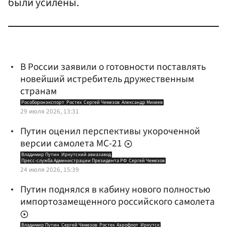
были усилены.
В России заявили о готовности поставлять
новейший истребитель дружественным
странам
Рособоронэкспорт
Ростех
Сергей Чемезов
Александр Михеев
29 июля 2026, 13:31
Путин оценил перспективы укороченной
версии самолета МС-21
Владимир Путин
Иркутский авиазавод
Пресс-служба Администрации Президента РФ
Сергей Чемезов
24 июля 2026, 15:39
Путин поднялся в кабину нового полностью
импортозамещенного российского самолета
Владимир Путин
Сергей Чемезов
Ростех
Аэрофлот
Иркутск