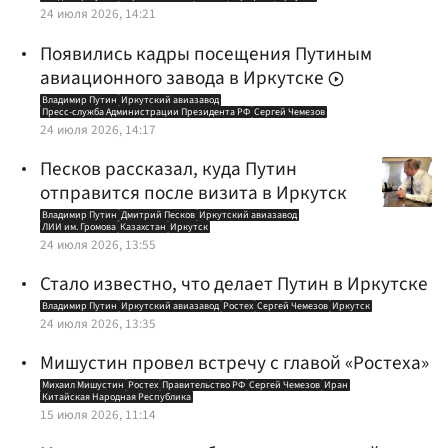
24 июля 2026, 14:21
Появились кадры посещения Путиным
авиационного завода в Иркутске
Владимир Путин
Иркутский авиазавод
Пресс-служба Администрации Президента РФ
Сергей Чемезов
24 июля 2026, 14:17
Песков рассказал, куда Путин
отправится после визита в Иркутск
Владимир Путин
Дмитрий Песков
Иркутский авиазавод
ЛИИ им. Громова
Казахстан
Иркутск
24 июля 2026, 13:55
Стало известно, что делает Путин в Иркутске
Владимир Путин
Иркутский авиазавод
Ростех
Сергей Чемезов
Иркутск
24 июля 2026, 13:35
Мишустин провел встречу с главой «Ростеха»
Михаил Мишустин
Ростех
Правительство РФ
Сергей Чемезов
Иран
Китайская Народная Республика
15 июля 2026, 11:14