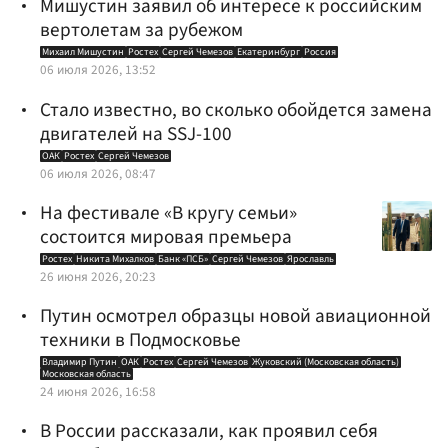
Мишустин заявил об интересе к российским
вертолетам за рубежом
Михаил Мишустин
Ростех
Сергей Чемезов
Екатеринбург
Россия
06 июля 2026, 13:52
Стало известно, во сколько обойдется замена
двигателей на SSJ-100
ОАК
Ростех
Сергей Чемезов
06 июля 2026, 08:47
На фестивале «В кругу семьи»
состоится мировая премьера
Ростех
Никита Михалков
Банк «ПСБ»
Сергей Чемезов
Ярославль
26 июня 2026, 20:23
Путин осмотрел образцы новой авиационной
техники в Подмосковье
Владимир Путин
ОАК
Ростех
Сергей Чемезов
Жуковский (Московская область)
Московская область
24 июня 2026, 16:58
В России рассказали, как проявил себя