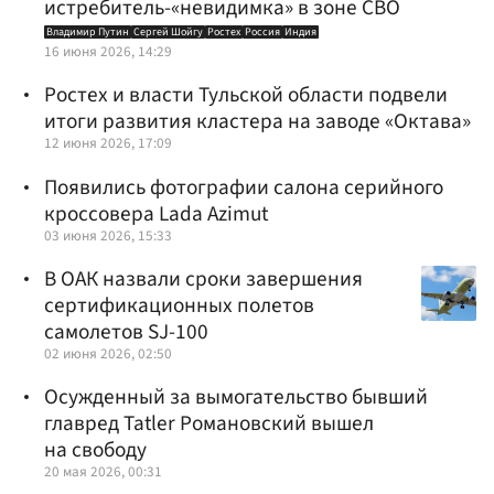
истребитель-«невидимка» в зоне СВО
Владимир Путин
Сергей Шойгу
Ростех
Россия
Индия
16 июня 2026, 14:29
Ростех и власти Тульской области подвели
итоги развития кластера на заводе «Октава»
12 июня 2026, 17:09
Появились фотографии салона серийного
кроссовера Lada Azimut
03 июня 2026, 15:33
В ОАК назвали сроки завершения
сертификационных полетов
самолетов SJ-100
02 июня 2026, 02:50
Осужденный за вымогательство бывший
главред Tatler Романовский вышел
на свободу
20 мая 2026, 00:31