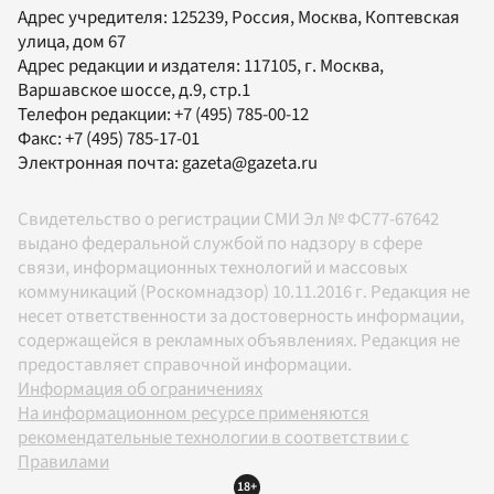
Адрес учредителя: 125239, Россия, Москва, Коптевская
улица, дом 67
Адрес редакции и издателя:
117105
, г.
Москва
,
Варшавское шоссе, д.9, стр.1
Телефон редакции:
+7 (495) 785-00-12
Факс:
+7 (495) 785-17-01
Электронная почта:
gazeta@gazeta.ru
Свидетельство о регистрации СМИ Эл № ФС77-67642
выдано федеральной службой по надзору в сфере
связи, информационных технологий и массовых
коммуникаций (Роскомнадзор) 10.11.2016 г. Редакция не
несет ответственности за достоверность информации,
содержащейся в рекламных объявлениях. Редакция не
предоставляет справочной информации.
Информация об ограничениях
На информационном ресурсе применяются
рекомендательные технологии в соответствии с
Правилами
18+