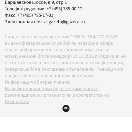
Варшавское шоссе, д.9, стр.1
Телефон редакции:
+7 (495) 785-00-12
Факс:
+7 (495) 785-17-01
Электронная почта:
gazeta@gazeta.ru
Свидетельство о регистрации СМИ Эл № ФС77-67642
выдано федеральной службой по надзору в сфере
связи, информационных технологий и массовых
коммуникаций (Роскомнадзор) 10.11.2016 г. Редакция не
несет ответственности за достоверность информации,
содержащейся в рекламных объявлениях. Редакция не
предоставляет справочной информации.
Информация об ограничениях
На информационном ресурсе применяются
рекомендательные технологии в соответствии с
Правилами
18+