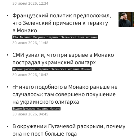
30 июня 2026, 12:34
Французский политик предположил,
что Зеленский причастен к теракту
в Монако
СБУ
Филиппо Флориан
Владимир Зеленский
Киев
Украина
30 июня 2026, 11:48
СМИ узнали, что при взрыве в Монако
пострадал украинский олигарх
Вадим Ермолаев
Владимир Зеленский
Украина
Монако
30 июня 2026, 10:42
«Ничего подобного в Монако раньше не
случалось»: там совершено покушение
на украинского олигарха
Вадим Ермолаев
Украина
Монако
30 июня 2026, 04:45
В окружении Пугачевой раскрыли, почему
она не поет больше года