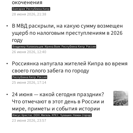
окоченения
Болгария
Республика Кипр
28 июня 2026, 21:38
В МВД раскрыли, на какую сумму возмещен
ущерб по налоговым преступлениям в 2026
году
Владимир Колокольцев
Ирина Волк
Республика Кипр
Россия
26 июня 2026, 12:40
Россиянка напугала жителей Кипра во время
своего голого забега по городу
Республика Кипр
Россия
25 июня 2026, 17:14
24 июня — какой сегодня праздник?
Что отмечают в этот день в России и
мире, приметы и события истории
Иисус Христос
ООН
Мигель
КПСС
Чувашия
Неман (город)
23 июня 2026, 23:57