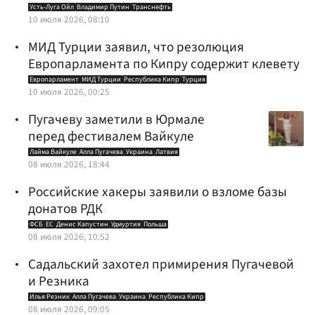
Усть-Луга Ойл
Владимир Путин
Транснефть
10 июля 2026, 08:10
МИД Турции заявил, что резолюция
Европарламента по Кипру содержит клевету
Европарламент
МИД Турции
Республика Кипр
Турция
10 июля 2026, 00:25
Пугачеву заметили в Юрмале
перед фестивалем Вайкуле
Лайма Вайкуле
Алла Пугачева
Украина
Латвия
08 июля 2026, 18:44
Российские хакеры заявили о взломе базы
донатов РДК
ФСБ
ЕС
Денис Капустин
Удмуртия
Польша
08 июля 2026, 10:52
Садальский захотел примирения Пугачевой
и Резника
Илья Резник
Алла Пугачева
Украина
Республика Кипр
08 июля 2026, 09:05