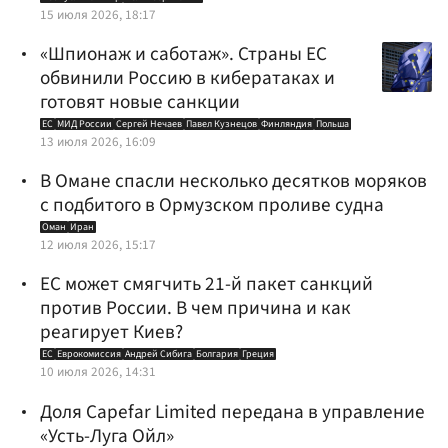
15 июля 2026, 18:17
«Шпионаж и саботаж». Страны ЕС
обвинили Россию в кибератаках и
готовят новые санкции
ЕС
МИД России
Сергей Нечаев
Павел Кузнецов
Финляндия
Польша
13 июля 2026, 16:09
В Омане спасли несколько десятков моряков
с подбитого в Ормузском проливе судна
Оман
Иран
12 июля 2026, 15:17
ЕС может смягчить 21-й пакет санкций
против России. В чем причина и как
реагирует Киев?
ЕС
Еврокомиссия
Андрей Сибига
Болгария
Греция
10 июля 2026, 14:31
Доля Capefar Limited передана в управление
«Усть-Луга Ойл»