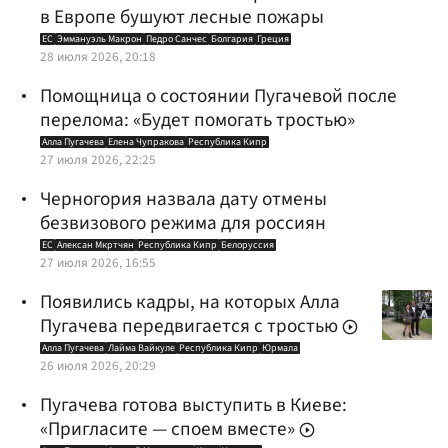
в Европе бушуют лесные пожары
ЕС
Эммануэль Макрон
Педро Санчес
Болгария
Греция
28 июля 2026, 20:18
Помощница о состоянии Пугачевой после
перелома: «Будет помогать тростью»
Алла Пугачева
Елена Чупракова
Республика Кипр
27 июля 2026, 22:25
Черногория назвала дату отмены
безвизового режима для россиян
ЕС
Алексан Мкртчян
Республика Кипр
Белоруссия
27 июля 2026, 16:55
Появились кадры, на которых Алла
Пугачева передвигается с тростью
Алла Пугачева
Лайма Вайкуле
Республика Кипр
Юрмала
26 июля 2026, 20:29
Пугачева готова выступить в Киеве:
«Пригласите — споем вместе»