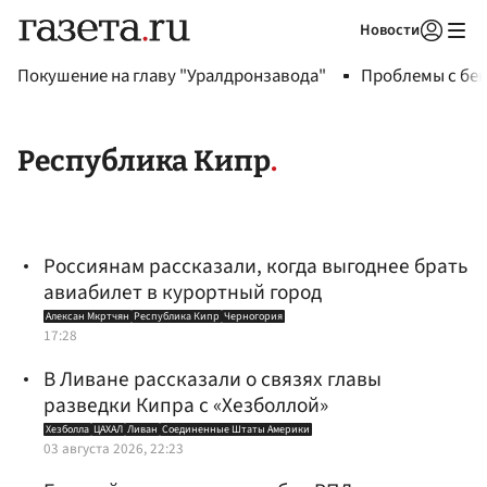
Новости
Авторизоваться
Покушение на главу "Уралдронзавода"
Проблемы с бен
Республика Кипр
Россиянам рассказали, когда выгоднее брать
авиабилет в курортный город
Алексан Мкртчян
Республика Кипр
Черногория
17:28
В Ливане рассказали о связях главы
разведки Кипра с «Хезболлой»
Хезболла
ЦАХАЛ
Ливан
Соединенные Штаты Америки
03 августа 2026, 22:23