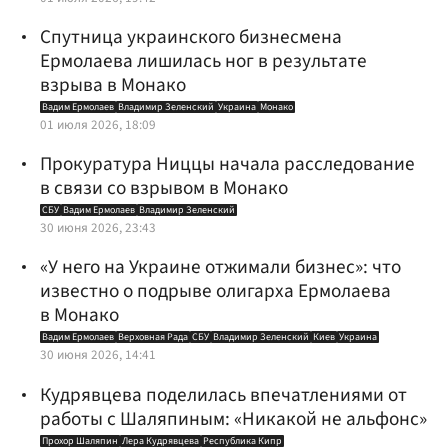
Спутница украинского бизнесмена
Ермолаева лишилась ног в результате
взрыва в Монако
Вадим Ермолаев
Владимир Зеленский
Украина
Монако
01 июля 2026, 18:09
Прокуратура Ниццы начала расследование
в связи со взрывом в Монако
СБУ
Вадим Ермолаев
Владимир Зеленский
30 июня 2026, 23:43
«У него на Украине отжимали бизнес»: что
известно о подрыве олигарха Ермолаева
в Монако
Вадим Ермолаев
Верховная Рада
СБУ
Владимир Зеленский
Киев
Украина
30 июня 2026, 14:41
Кудрявцева поделилась впечатлениями от
работы с Шаляпиным: «Никакой не альфонс»
Прохор Шаляпин
Лера Кудрявцева
Республика Кипр