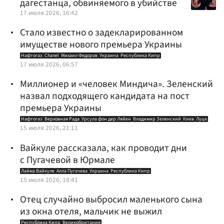
дагестанца, обвиняемого в убийстве
17 июля 2026, 16:42
Стало известно о задекларированном
имуществе нового премьера Украины
Нафтогаз
Chanel
Михаил Федоров
Украина
Республика Кипр
17 июля 2026, 06:57
Миллионер и «человек Миндича». Зеленский
назвал подходящего кандидата на пост
премьера Украины
Нафтогаз
Верховная Рада
Урсула фон дер Ляйен
Владимир Зеленский
Киев
Луцк
15 июля 2026, 21:11
Вайкуле рассказала, как проводит дни
с Пугачевой в Юрмале
Лайма Вайкуле
Алла Пугачева
Украина
Республика Кипр
15 июля 2026, 18:41
Отец случайно выбросил маленького сына
из окна отеля, мальчик не выжил
Республика Кипр
Великобритания