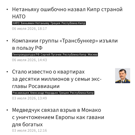
Нетаньяху ошибочно назвал Кипр страной
НАТО
НАТО
Биньямин Нетаньяху
Греция
Республика Кипр
06 июля 2026, 18:17
Компании группы «Трансбункер» изъяли
в пользу РФ
Генпрокуратура РФ
Сергей Пугачев
Республика Кипр
Москва
06 июля 2026, 14:43
Стало известно о квартирах
за десятки миллионов у семьи экс-
главы Росавиации
Росавиация
Александр Нерадько
Греция
Республика Кипр
03 июля 2026, 13:49
Медведчук связал взрыв в Монако
с уничтожением Европы как гавани
для богатых
03 июля 2026, 12:16