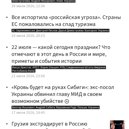
Алла Пугачева
Андрей Макаревич
Киев
Украина
26 июля 2026, 12:36
Все испортила «российская угроза». Страны
ЕС пожаловались на спад туризма
ЕС
Еврокомиссия
Дмитрий Песков
Дарья Домостроева
Болгария
Украина
24 июля 2026, 20:23
22 июля — какой сегодня праздник? Что
отмечают в этот день в России и мире,
приметы и события истории
Иисус Христос
КПСС
Борис Ельцин
РПЦ
Соединенные Штаты Америки
Республика Кипр
21 июля 2026, 23:56
«Кровь будет на руках Сибиги»: экс-посол
Украины обвинил главу МИД в своем
возможном убийстве
Виктор Янукович
Андрей Сибига
Верховная Рада
Польша
Украина
17 июля 2026, 18:45
Грузия экстрадирует в Россию