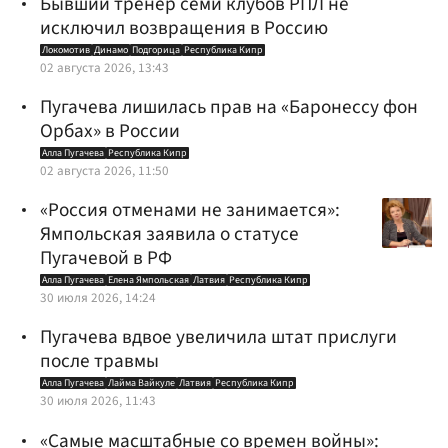
Бывший тренер семи клубов РПЛ не
исключил возвращения в Россию
Локомотив
Динамо
Подгорица
Республика Кипр
02 августа 2026, 13:43
Пугачева лишилась прав на «Баронессу фон
Орбах» в России
Алла Пугачева
Республика Кипр
02 августа 2026, 11:50
«Россия отменами не занимается»:
Ямпольская заявила о статусе
Пугачевой в РФ
Алла Пугачева
Елена Ямпольская
Латвия
Республика Кипр
30 июля 2026, 14:24
Пугачева вдвое увеличила штат прислуги
после травмы
Алла Пугачева
Лайма Вайкуле
Латвия
Республика Кипр
30 июля 2026, 11:43
«Самые масштабные со времен войны»: