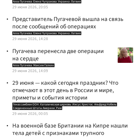
Алла Пугачева
Елена Чупракова
Украина
Латвия
29 июня 2026, 20:05
Представитель Пугачевой вышла на связь
после сообщений об операциях
Алла Пугачева
Елена Чупракова
Украина
Латвия
29 июня 2026, 14:28
Пугачева перенесла две операции
на сердце
Алла Пугачева
Максим Галкин
29 июня 2026, 14:09
29 июня — какой сегодня праздник? Что
отмечают в этот день в России и мире,
приметы и события истории
Генассамблея ООН
Католическая церковь
Иисус Христос
Альфред Нобель
Соединенные Штаты Америки
Рим
29 июня 2026, 00:05
На военной базе Британии на Кипре нашли
тела детей с признаками трупного