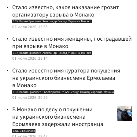
Стало известно, какое наказание грозит
организатору взрыва в Монако
СБУ
Вадим Ермолаев
Александр Поклад
Украина
Монако
02 июля 2026, 13:58
Стало известно имя женщины, пострадавшей
при взрыве в Монако
СБУ
Вадим Ермолаев
Александр Поклад
Украина
Монако
01 июля 2026, 23:14
Стало известно имя куратора покушения
на украинского бизнесмена Ермолаева
в Монако
СБУ
Вадим Ермолаев
Европарламент
Александр Поклад
Украина
Монако
01 июля 2026, 20:59
В Монако по делу о покушении
на украинского бизнесмена
Еромлаева задержали иностранца
Вадим Ермолаев
01 июля 2026, 19:42