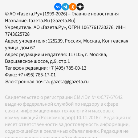
© АО «Газета.Ру» (1999-2026) – Главные новости дня
Название:
Газета.Ru
(Gazeta.Ru)
Учредитель:
АО «Газета.Ру»
, ОГРН 1067761730376, ИНН
7743625728
Адрес учредителя: 125239, Россия, Москва, Коптевская
улица, дом 67
Адрес редакции и издателя:
117105
, г.
Москва
,
Варшавское шоссе, д.9, стр.1
Телефон редакции:
+7 (495) 785-00-12
Факс:
+7 (495) 785-17-01
Электронная почта:
gazeta@gazeta.ru
Свидетельство о регистрации СМИ Эл № ФС77-67642
выдано федеральной службой по надзору в сфере
связи, информационных технологий и массовых
коммуникаций (Роскомнадзор) 10.11.2016 г. Редакция не
несет ответственности за достоверность информации,
содержащейся в рекламных объявлениях. Редакция не