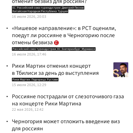
отменит безвиз для россиян?
ЕС
Российский союз туриндустрии
Дмитрий Песков
Китайская Народная Республика
Турция
16 июля 2026, 20:03
«Нишевое направление»: в РСТ оценили,
поедут ли россияне в Черногорию после
отмены безвиза
Российский союз туриндустрии
ЕС
Екатеринбург
Мурманск
16 июля 2026, 17:46
Рики Мартин отменил концерт
в Тбилиси за день до выступления
Рики Мартин
Подгорица
Рустави
15 июля 2026, 12:29
Россияне пострадали от слезоточивого газа
на концерте Рики Мартина
22 мая 2026, 12:42
Черногория может отложить введение виз
для россиян