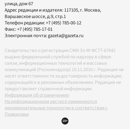
улица, дом 67
Адрес редакции и издателя:
117105
, г.
Москва
,
Варшавское шоссе, д.9, стр.1
Телефон редакции:
+7 (495) 785-00-12
Факс:
+7 (495) 785-17-01
Электронная почта:
gazeta@gazeta.ru
Свидетельство о регистрации СМИ Эл № ФС77-67642
выдано федеральной службой по надзору в сфере
связи, информационных технологий и массовых
коммуникаций (Роскомнадзор) 10.11.2016 г. Редакция не
несет ответственности за достоверность информации,
содержащейся в рекламных объявлениях. Редакция не
предоставляет справочной информации.
Информация об ограничениях
На информационном ресурсе применяются
рекомендательные технологии в соответствии с
Правилами
18+