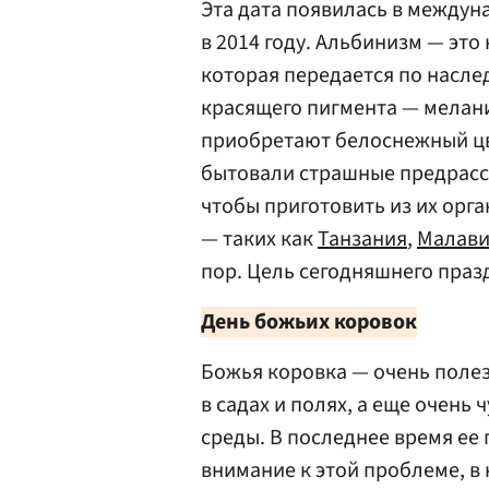
Эта дата появилась в между
в 2014 году. Альбинизм — это
которая передается по наслед
красящего пигмента — мелан
приобретают белоснежный цв
бытовали страшные предрасс
чтобы приготовить из их орг
— таких как
Танзания
,
Малав
пор. Цель сегодняшнего пра
День божьих коровок
Божья коровка — очень поле
в садах и полях, а еще очень
среды. В последнее время ее
внимание к этой проблеме, в 