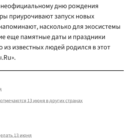
К неофициальному дню рождения
ры приурочивают запуск новых
 напоминают, насколько для экосистемы
ие еще памятные даты и праздники
о из известных людей родился в этот
.Ru».
я
отмечаются 13 июня в других странах
делать 13 июня