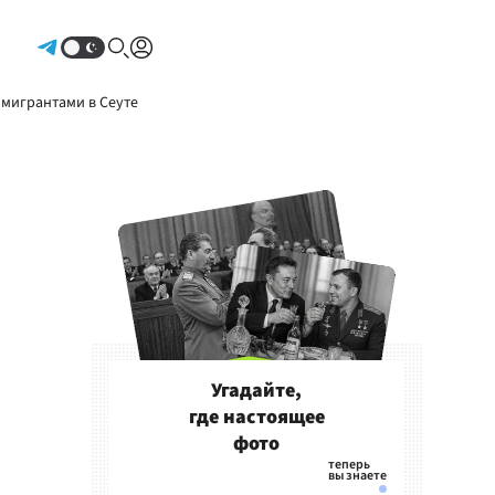
Авторизоваться
 мигрантами в Сеуте
Угадайте,
где настоящее
фото