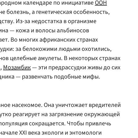
народном календаре по инициативе
ООН
 не болезнь, а генетическая особенность,
ству. Из-за недостатка в организме
ина — кожа и волосы альбиносов
ет. Во многих африканских странах
удки: за белокожими людьми охотились,
анов целебные амулеты. В некоторых странах
и
,
Мозамбик
— эти предрассудки живы до сих
здника — развенчать подобные мифы.
зное насекомое. Она уничтожает вредителей
 чутко реагирует на загрязнение окружающей
 популяция сокращается. Чтобы привлечь
начале XXI века экологи и энтомологи