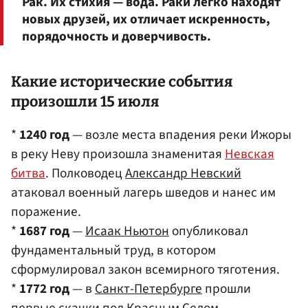
Рак. Их стихия — вода. Раки легко находят
новых друзей, их отличает искренность,
порядочность и доверчивость.
Какие исторические события
произошли 15 июля
*
1240 год
— возле места впадения реки Ижоры
в реку Неву произошла знаменитая
Невская
битва
. Полководец
Александр Невский
атаковал военный лагерь шведов и нанес им
поражение.
*
1687 год
—
Исаак Ньютон
опубликовал
фундаментальный труд, в котором
сформулировал закон всемирного тяготения.
*
1772 год
— в
Санкт-Петербурге
прошли
первые скачки под Красным Селом.