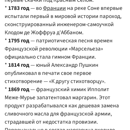
*
1783 год
— во
Франции
на реке Соне впервые
испытали первый в мировой истории пароход,
сконструированный инженером-самоучкой
Клодом де Жоффруа д'Аббаном.
*
1795 год
— патриотическая песня времен
Французской революции «Марсельеза»
официально стала гимном Франции.
*
1814 год
— юный Александр Пушкин
опубликовал в печати свое первое
стихотворение — «К другу стихотворцу».
*
1869 год
— французский химик Ипполит
Меже-Мурье запатентовал маргарин. Этот
продукт разрабатывался как дешевая замена
сливочного масла для французской армии,
страдавшей от недостатка провизии.
Первоначально в состав маргарина входило