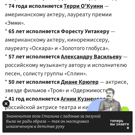
*
74 года исполняется
Терри О'Куинн
—
американскому актеру, лауреату премии
«Эмми».
*
65 лет исполняется Форесту Уитакеру
—
американскому актеру, кинорежиссеру,
лауреату «Оскара» и «Золотого глобуса».
*
57 лет исполняется
Александру Васильеву
—
российскому музыканту автору и исполнителю
песен, солисту группы «Сплин».
*
50 лет исполняется
Диане Крюгер
— актрисе,
звезде фильмов «Троя» и «Одержимость».
*
41 год исполняется
Агнии Кузнецовой
—
российской актрисе театра и кино.
Знаменитая поза Сталина с ладонью за пазухой
была не ради образа — так он маскировал
искалеченную в детстве руку