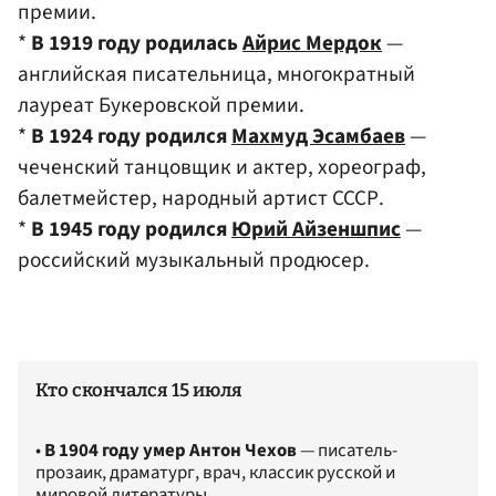
премии.
*
В 1919 году родилась
Айрис Мердок
—
английская писательница, многократный
лауреат Букеровской премии.
*
В 1924 году родился
Махмуд Эсамбаев
—
чеченский танцовщик и актер, хореограф,
балетмейстер, народный артист СССР.
*
В 1945 году родился
Юрий Айзеншпис
—
российский музыкальный продюсер.
Кто скончался 15 июля
•
В 1904 году умер Антон Чехов
— писатель-
прозаик, драматург, врач, классик русской и
мировой литературы.