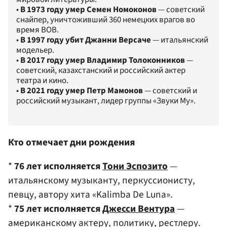
•
В 1973 году умер Семен Номоконов
— советский
снайпер, уничтоживший 360 немецких врагов во
время ВОВ.
•
В 1997 году убит Джанни Версаче
— итальянский
модельер.
•
В 2017 году умер Владимир Толоконников
—
советский, казахстанский и российский актер
театра и кино.
•
В 2021 году умер Петр Мамонов
— советский и
российский музыкант, лидер группы «Звуки Му».
Кто отмечает дни рождения
*
76 лет исполняется
Тони Эспозито
—
итальянскому музыканту, перкуссионисту,
певцу, автору хита «Kalimba De Luna».
*
75 лет исполняется
Джесси Вентура
—
американскому актеру, политику, рестлеру.