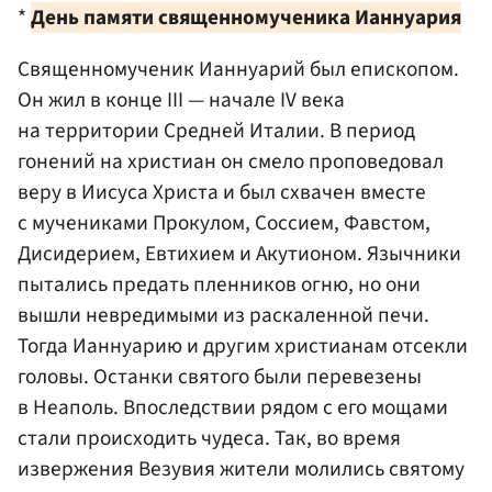
*
День памяти священномученика Ианнуария
Священномученик Ианнуарий был епископом.
Он жил в конце III — начале IV века
на территории Средней Италии. В период
гонений на христиан он смело проповедовал
веру в Иисуса Христа и был схвачен вместе
с мучениками Прокулом, Соссием, Фавстом,
Дисидерием, Евтихием и Акутионом. Язычники
пытались предать пленников огню, но они
вышли невредимыми из раскаленной печи.
Тогда Ианнуарию и другим христианам отсекли
головы. Останки святого были перевезены
в Неаполь. Впоследствии рядом с его мощами
стали происходить чудеса. Так, во время
извержения Везувия жители молились святому