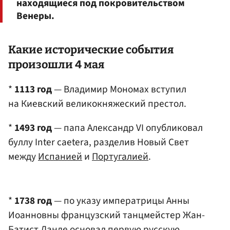
находящиеся под покровительством
Венеры.
Какие исторические события
произошли 4 мая
*
1113 год
— Владимир Мономах вступил
на Киевский великокняжеский престол.
*
1493 год
— папа Александр VI опубликовал
буллу Inter caetera, разделив Новый Свет
между
Испанией
и
Португалией
.
*
1738 год
— по указу императрицы Анны
Иоанновны французский танцмейстер Жан-
Батист Ланде основал первую русскую