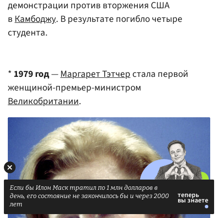
демонстрации против вторжения США
в
Камбоджу
. В результате погибло четыре
студента.
*
1979 год
—
Маргарет Тэтчер
стала первой
женщиной-премьер-министром
Великобритании
.
Если бы Илон Маск тратил по 1 млн долларов в
день, его состояние не закончилось бы и через 2000
лет