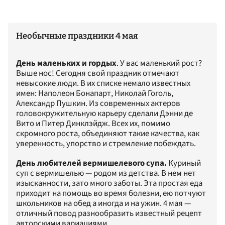
Необычные праздники 4 мая
День маленьких и гордых
. У вас маленький рост?
Выше нос! Сегодня свой праздник отмечают
невысокие люди. В их списке немало известных
имен: Наполеон Бонапарт, Николай Гоголь,
Александр Пушкин. Из современных актеров
головокружительную карьеру сделали Дэнни де
Вито и Питер Динклэйдж. Всех их, помимо
скромного роста, объединяют такие качества, как
уверенность, упорство и стремление побеждать.
День любителей вермишелевого супа.
Куриный
суп с вермишелью — родом из детства. В нем нет
изысканности, зато много заботы. Эта простая еда
приходит на помощь во время болезни, ею потчуют
школьников на обед а иногда и на ужин. 4 мая —
отличный повод разнообразить известный рецепт
авторскими вариациями.