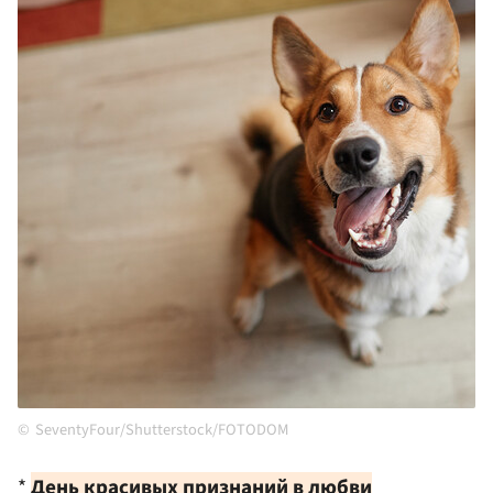
SeventyFour/Shutterstock/FOTODOM
*
День красивых признаний в любви