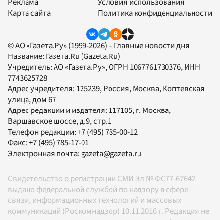
Реклама
Условия использования
Карта сайта
Политика конфиденциальности
© АО «Газета.Ру» (1999-2026) – Главные новости дня
Название:
Газета.Ru
(Gazeta.Ru)
Учредитель:
АО «Газета.Ру»
, ОГРН 1067761730376, ИНН
7743625728
Адрес учредителя: 125239, Россия, Москва, Коптевская
улица, дом 67
Адрес редакции и издателя:
117105
, г.
Москва
,
Варшавское шоссе, д.9, стр.1
Телефон редакции:
+7 (495) 785-00-12
Факс:
+7 (495) 785-17-01
Электронная почта:
gazeta@gazeta.ru
Свидетельство о регистрации СМИ Эл № ФС77-67642
выдано федеральной службой по надзору в сфере
связи, информационных технологий и массовых
коммуникаций (Роскомнадзор) 10.11.2016 г. Редакция не