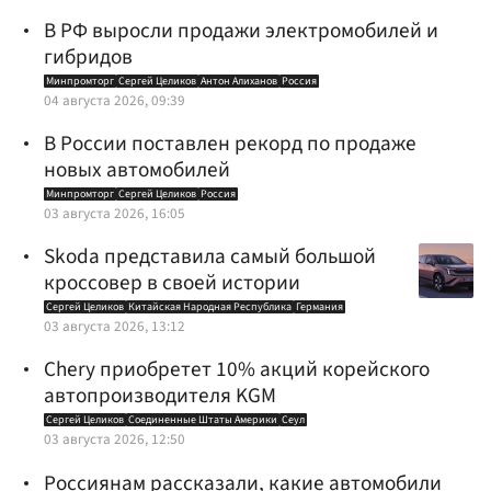
В РФ выросли продажи электромобилей и
гибридов
Минпромторг
Сергей Целиков
Антон Алиханов
Россия
04 августа 2026, 09:39
В России поставлен рекорд по продаже
новых автомобилей
Минпромторг
Сергей Целиков
Россия
03 августа 2026, 16:05
Skoda представила самый большой
кроссовер в своей истории
Сергей Целиков
Китайская Народная Республика
Германия
03 августа 2026, 13:12
Chery приобретет 10% акций корейского
автопроизводителя KGM
Сергей Целиков
Соединенные Штаты Америки
Сеул
03 августа 2026, 12:50
Россиянам рассказали, какие автомобили