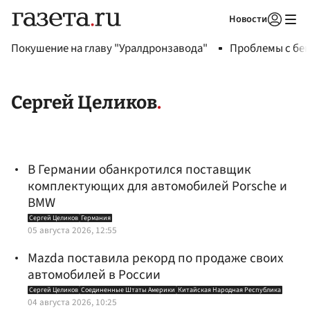
Новости
Авторизоваться
Покушение на главу "Уралдронзавода"
Проблемы с бен
Сергей Целиков
В Германии обанкротился поставщик
комплектующих для автомобилей Porsche и
BMW
Сергей Целиков
Германия
05 августа 2026, 12:55
Mazda поставила рекорд по продаже своих
автомобилей в России
Сергей Целиков
Соединенные Штаты Америки
Китайская Народная Республика
04 августа 2026, 10:25