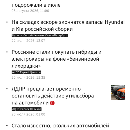
подорожали в июле
03 августа 2026, 11:06
На складах вскоре зкончатся запасы Hyundai
и Kia российской сборки
Hyundai
Сергей Целиков
Санкт-Петербург
22 июля 2026, 12:07
Россияне стали покупать гибриды и
электрокары на фоне «бензиновой
лихорадки»
АК S7
Сергей Целиков
20 июля 2026, 15:35
ЛДПР предлагает временно
остановить действие утильсбора
на автомобили
ЛДПР
Сергей Целиков
20 июля 2026, 01:00
Стало известно, скольких автомобилей