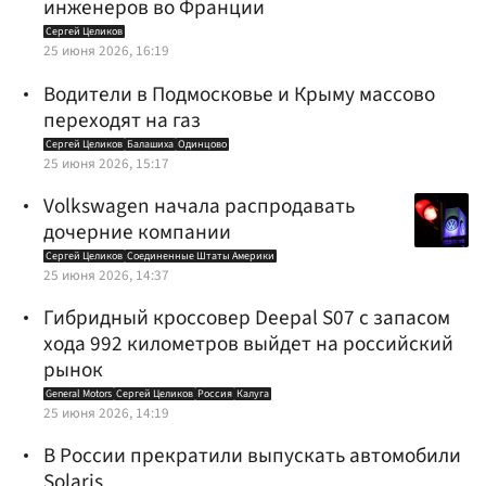
инженеров во Франции
Сергей Целиков
25 июня 2026, 16:19
Водители в Подмосковье и Крыму массово
переходят на газ
Сергей Целиков
Балашиха
Одинцово
25 июня 2026, 15:17
Volkswagen начала распродавать
дочерние компании
Сергей Целиков
Соединенные Штаты Америки
25 июня 2026, 14:37
Гибридный кроссовер Deepal S07 с запасом
хода 992 километров выйдет на российский
рынок
General Motors
Сергей Целиков
Россия
Калуга
25 июня 2026, 14:19
В России прекратили выпускать автомобили
Solaris