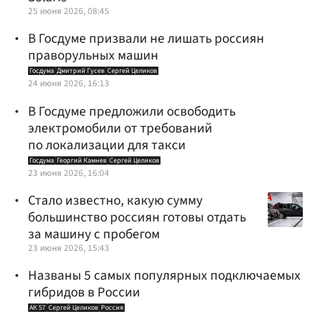
25 июня 2026, 08:45
В Госдуме призвали не лишать россиян
праворульных машин
Госдума
Дмитрий Гусев
Сергей Целиков
24 июня 2026, 16:13
В Госдуме предложили освободить
электромобили от требований
по локализации для такси
Госдума
Георгий Камнев
Сергей Целиков
23 июня 2026, 16:04
Стало известно, какую сумму
большинство россиян готовы отдать
за машину с пробегом
23 июня 2026, 15:43
Названы 5 самых популярных подключаемых
гибридов в России
АК S7
Сергей Целиков
Россия