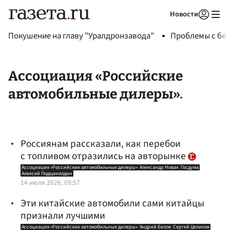
Новости
Авторизоваться
Покушение на главу "Уралдронзавода"
Проблемы с бен
Ассоциация «Российские
автомобильные дилеры»
Россиянам рассказали, как перебои
с топливом отразились на авторынке
Ассоциация «Российские автомобильные дилеры»
Александр Новак
Госдума
Алексей Подщеколдин
14 июля 2026, 09:57
Эти китайские автомобили сами китайцы
признали лучшими
Ассоциация «Российские автомобильные дилеры»
Андрей Белов
Сергей Целиков