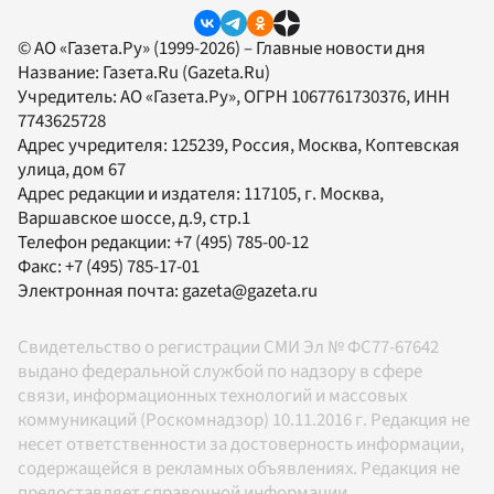
© АО «Газета.Ру» (1999-2026) – Главные новости дня
Название:
Газета.Ru
(Gazeta.Ru)
Учредитель:
АО «Газета.Ру»
, ОГРН 1067761730376, ИНН
7743625728
Адрес учредителя: 125239, Россия, Москва, Коптевская
улица, дом 67
Адрес редакции и издателя:
117105
, г.
Москва
,
Варшавское шоссе, д.9, стр.1
Телефон редакции:
+7 (495) 785-00-12
Факс:
+7 (495) 785-17-01
Электронная почта:
gazeta@gazeta.ru
Свидетельство о регистрации СМИ Эл № ФС77-67642
выдано федеральной службой по надзору в сфере
связи, информационных технологий и массовых
коммуникаций (Роскомнадзор) 10.11.2016 г. Редакция не
несет ответственности за достоверность информации,
содержащейся в рекламных объявлениях. Редакция не
предоставляет справочной информации.