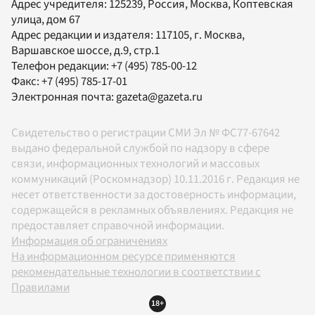
Адрес учредителя: 125239, Россия, Москва, Коптевская
улица, дом 67
Адрес редакции и издателя:
117105
, г.
Москва
,
Варшавское шоссе, д.9, стр.1
Телефон редакции:
+7 (495) 785-00-12
Факс:
+7 (495) 785-17-01
Электронная почта:
gazeta@gazeta.ru
Свидетельство о регистрации СМИ Эл № ФС77-67642
выдано федеральной службой по надзору в сфере
связи, информационных технологий и массовых
коммуникаций (Роскомнадзор) 10.11.2016 г. Редакция не
несет ответственности за достоверность информации,
содержащейся в рекламных объявлениях. Редакция не
предоставляет справочной информации.
Информация об ограничениях
На информационном ресурсе применяются
рекомендательные технологии в соответствии с
Правилами
18+