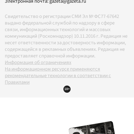
Электронная почта:
gazeta@gazeta.ru
Свидетельство о регистрации СМИ Эл № ФС77-67642
выдано федеральной службой по надзору в сфере
связи, информационных технологий и массовых
коммуникаций (Роскомнадзор) 10.11.2016 г. Редакция не
несет ответственности за достоверность информации,
содержащейся в рекламных объявлениях. Редакция не
предоставляет справочной информации.
Информация об ограничениях
На информационном ресурсе применяются
рекомендательные технологии в соответствии с
Правилами
18+