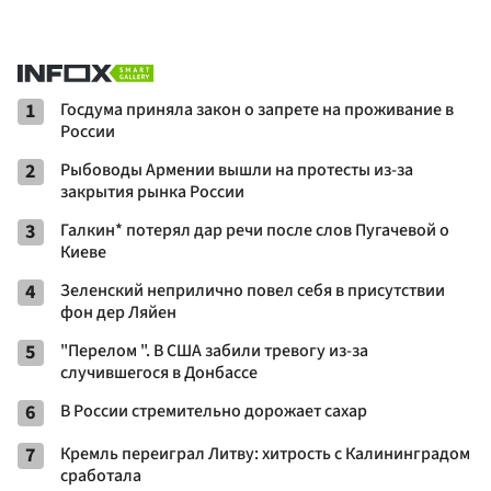
1
Госдума приняла закон о запрете на проживание в
России
2
Рыбоводы Армении вышли на протесты из-за
закрытия рынка России
3
Галкин* потерял дар речи после слов Пугачевой о
Киеве
4
Зеленский неприлично повел cебя в присутствии
фон дер Ляйен
5
"Перелом ". В США забили тревогу из-за
случившегося в Донбассе
6
В России стремительно дорожает сахар
7
Кремль переиграл Литву: хитрость с Калининградом
сработала