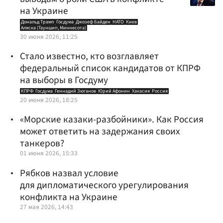
на Украине
Дональд Трамп
Госдума
Джозеф Байден
НАТО
Киев
Аляска (Тауншип, Миннесота)
30 июня 2026, 11:25
Стало известно, кто возглавляет
федеральный список кандидатов от КПРФ
на выборы в Госдуму
КПРФ
Госдума
Геннадий Зюганов
Юрий Афонин
Хакасия
Россия
20 июня 2026, 18:25
«Морские казаки-разбойники». Как Россия
может ответить на задержания своих
танкеров?
01 июня 2026, 15:33
Рябков назвал условие
для дипломатического урегулирования
конфликта на Украине
27 мая 2026, 14:43