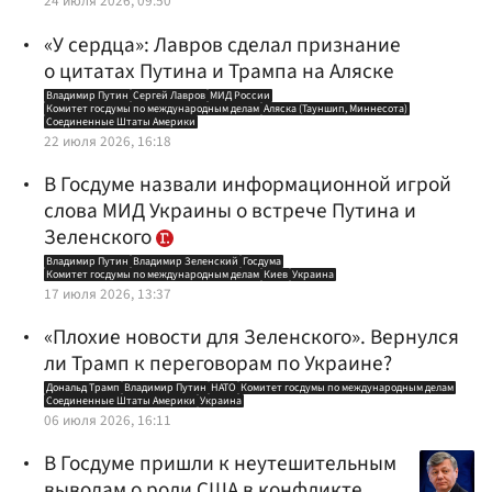
24 июля 2026, 09:50
«У сердца»: Лавров сделал признание
о цитатах Путина и Трампа на Аляске
Владимир Путин
Сергей Лавров
МИД России
Комитет госдумы по международным делам
Аляска (Тауншип, Миннесота)
Соединенные Штаты Америки
22 июля 2026, 16:18
В Госдуме назвали информационной игрой
слова МИД Украины о встрече Путина и
Зеленского
Владимир Путин
Владимир Зеленский
Госдума
Комитет госдумы по международным делам
Киев
Украина
17 июля 2026, 13:37
«Плохие новости для Зеленского». Вернулся
ли Трамп к переговорам по Украине?
Дональд Трамп
Владимир Путин
НАТО
Комитет госдумы по международным делам
Соединенные Штаты Америки
Украина
06 июля 2026, 16:11
В Госдуме пришли к неутешительным
выводам о роли США в конфликте