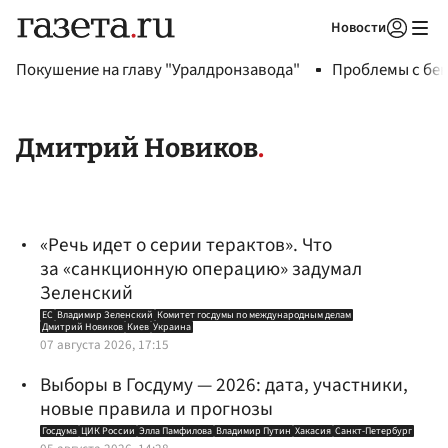
Новости
Авторизоваться
Покушение на главу "Уралдронзавода"
Проблемы с бен
Дмитрий Новиков
«Речь идет о серии терактов». Что
за «санкционную операцию» задумал
Зеленский
ЕС
Владимир Зеленский
Комитет госдумы по международным делам
Дмитрий Новиков
Киев
Украина
07 августа 2026, 17:15
Выборы в Госдуму — 2026: дата, участники,
новые правила и прогнозы
Госдума
ЦИК России
Элла Памфилова
Владимир Путин
Хакасия
Санкт-Петербург