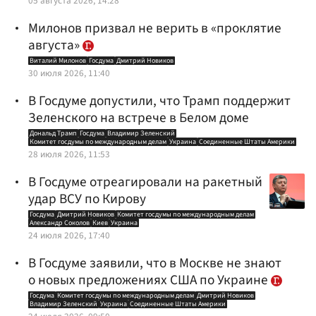
05 августа 2026, 14:28
Милонов призвал не верить в «проклятие
августа»
Виталий Милонов
Госдума
Дмитрий Новиков
30 июля 2026, 11:40
В Госдуме допустили, что Трамп поддержит
Зеленского на встрече в Белом доме
Дональд Трамп
Госдума
Владимир Зеленский
Комитет госдумы по международным делам
Украина
Соединенные Штаты Америки
28 июля 2026, 11:53
В Госдуме отреагировали на ракетный
удар ВСУ по Кирову
Госдума
Дмитрий Новиков
Комитет госдумы по международным делам
Александр Соколов
Киев
Украина
24 июля 2026, 17:40
В Госдуме заявили, что в Москве не знают
о новых предложениях США по Украине
Госдума
Комитет госдумы по международным делам
Дмитрий Новиков
Владимир Зеленский
Украина
Соединенные Штаты Америки