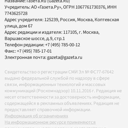
Название:
Газета.Ru
(Gazeta.Ru)
Учредитель:
АО «Газета.Ру»
, ОГРН 1067761730376, ИНН
7743625728
Адрес учредителя: 125239, Россия, Москва, Коптевская
улица, дом 67
Адрес редакции и издателя:
117105
, г.
Москва
,
Варшавское шоссе, д.9, стр.1
Телефон редакции:
+7 (495) 785-00-12
Факс:
+7 (495) 785-17-01
Электронная почта:
gazeta@gazeta.ru
Свидетельство о регистрации СМИ Эл № ФС77-67642
выдано федеральной службой по надзору в сфере
связи, информационных технологий и массовых
коммуникаций (Роскомнадзор) 10.11.2016 г. Редакция не
несет ответственности за достоверность информации,
содержащейся в рекламных объявлениях. Редакция не
предоставляет справочной информации.
Информация об ограничениях
На информационном ресурсе применяются