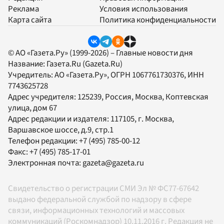
Реклама
Условия использования
Карта сайта
Политика конфиденциальности
© АО «Газета.Ру» (1999-2026) – Главные новости дня
Название:
Газета.Ru
(Gazeta.Ru)
Учредитель:
АО «Газета.Ру»
, ОГРН 1067761730376, ИНН
7743625728
Адрес учредителя: 125239, Россия, Москва, Коптевская
улица, дом 67
Адрес редакции и издателя:
117105
, г.
Москва
,
Варшавское шоссе, д.9, стр.1
Телефон редакции:
+7 (495) 785-00-12
Факс:
+7 (495) 785-17-01
Электронная почта:
gazeta@gazeta.ru
Свидетельство о регистрации СМИ Эл № ФС77-67642
выдано федеральной службой по надзору в сфере
связи, информационных технологий и массовых
коммуникаций (Роскомнадзор) 10.11.2016 г. Редакция не