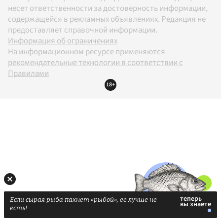
несет ответственности за достоверность информации,
содержащейся в рекламных объявлениях. Редакция не
предоставляет справочной информации.
Информация об ограничениях
На информационном ресурсе применяются
рекомендательные технологии в соответствии с
Правилами
18+
Если сырая рыба пахнет «рыбой», ее лучше не
есть!