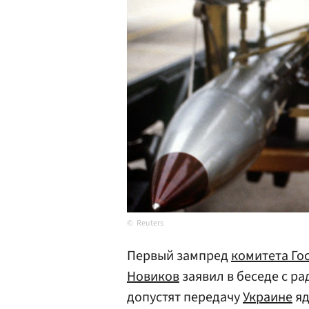
Reuters
Первый зампред
комитета Го
Новиков
заявил в беседе с р
допустят передачу
Украине
яд