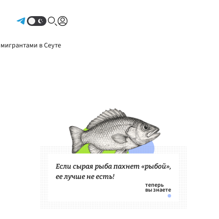
Авторизоваться
 мигрантами в Сеуте
Если сырая рыба пахнет «рыбой»,
ее лучше не есть!