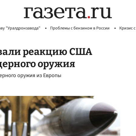
аву "Уралдронзавода"
Проблемы с бензином в России
Кризис с
овали реакцию США
дерного оружия
дерного оружия из Европы