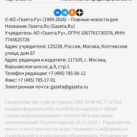
© АО «Газета.Ру» (1999-2026) – Главные новости дня
Название:
Газета.Ru
(Gazeta.Ru)
Учредитель:
АО «Газета.Ру»
, ОГРН 1067761730376, ИНН
7743625728
Адрес учредителя: 125239, Россия, Москва, Коптевская
улица, дом 67
Адрес редакции и издателя:
117105
, г.
Москва
,
Варшавское шоссе, д.9, стр.1
Телефон редакции:
+7 (495) 785-00-12
Факс:
+7 (495) 785-17-01
Электронная почта:
gazeta@gazeta.ru
Свидетельство о регистрации СМИ Эл № ФС77-67642
выдано федеральной службой по надзору в сфере
связи, информационных технологий и массовых
коммуникаций (Роскомнадзор) 10.11.2016 г. Редакция не
несет ответственности за достоверность информации,
содержащейся в рекламных объявлениях. Редакция не