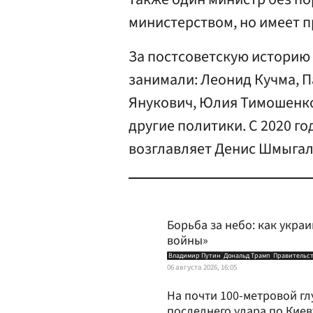
министерством, но имеет п
За постсоветскую историю
занимали: Леонид Кучма, 
Янукович, Юлия Тимошенко
другие политики. С 2020 г
возглавляет Денис Шмыгал
Борьба за небо: как укра
войны»
Владимир Путин
Дональд Трамп
Правительс
06 августа 2026, 16:05
На почти 100-метровой гл
последнего удара по Киев