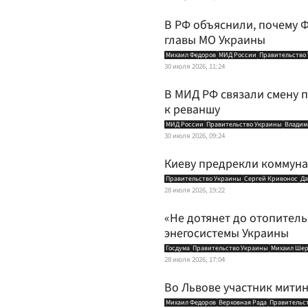
В РФ объяснили, почему Ф
главы МО Украины
Михаил Федоров
МИД России
Правительство
30 июля 2026, 11:24
В МИД РФ связали смену 
к реваншу
МИД России
Правительство Украины
Владим
30 июля 2026, 09:24
Киеву предрекли коммун
Правительство Украины
Сергей Кривонос
Да
28 июля 2026, 19:22
«Не дотянет до отопитель
энегосистемы Украины
Госдума
Правительство Украины
Михаил Ше
28 июля 2026, 17:04
Во Львове участник мити
Михаил Федоров
Верховная Рада
Правительс