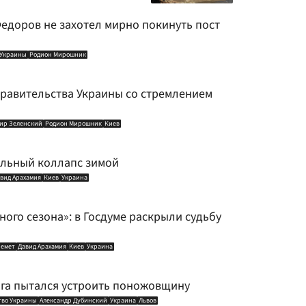
едоров не захотел мирно покинуть пост
 Украины
Родион Мирошник
правительства Украины со стремлением
ир Зеленский
Родион Мирошник
Киев
альный коллапс зимой
вид Арахамия
Киев
Украина
ного сезона»: в Госдуме раскрыли судьбу
ремет
Давид Арахамия
Киев
Украина
нга пытался устроить поножовщину
тво Украины
Александр Дубинский
Украина
Львов