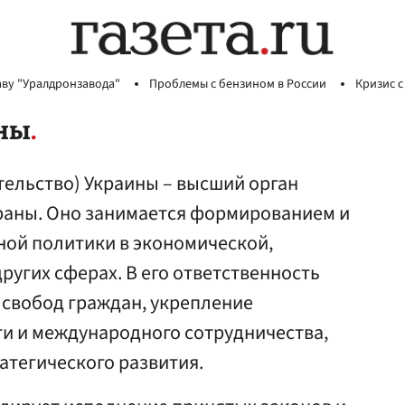
аву "Уралдронзавода"
Проблемы с бензином в России
Кризис с
ины
тельство) Украины – высший орган
раны. Оно занимается формированием и
ной политики в экономической,
ругих сферах. В его ответственность
 свобод граждан, укрепление
и и международного сотрудничества,
атегического развития.