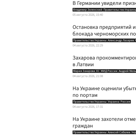
В Германии увидели приз
Владимир Зеленский
Правительство Украин
05 августа 2026, 15:40
Остановка предприятий и 
блокада черноморских п
Правительство Украины
Александр Лазарев
04 августа 2026, 22:29
Захарова прокомментиро
в Латвии
Мария Захарова
ЕС
МИД России
Андрей Мел
04 августа 2026, 21:08
На Украине оценили убытк
по портам
Правительство Украины
Украина
Россия
04 августа 2026, 17:31
На Украине захотели отме
граждан
Правительство Украины
Алексей Соболев
Ук