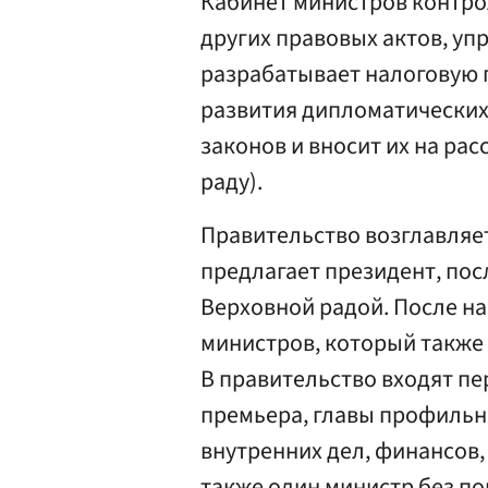
Кабинет министров контро
других правовых актов, у
разрабатывает налоговую 
развития дипломатических
законов и вносит их на ра
раду).
Правительство возглавляе
предлагает президент, пос
Верховной радой. После н
министров, который также
В правительство входят пе
премьера, главы профильн
внутренних дел, финансов, 
также один министр без по