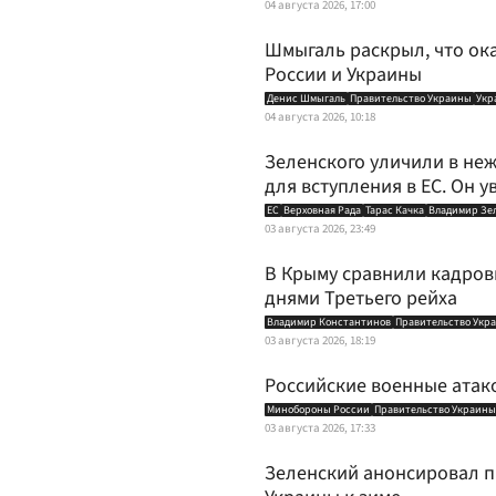
04 августа 2026, 17:00
Шмыгаль раскрыл, что ок
России и Украины
Денис Шмыгаль
Правительство Украины
Укр
04 августа 2026, 10:18
Зеленского уличили в н
для вступления в ЕС. Он у
ЕС
Верховная Рада
Тарас Качка
Владимир Зе
03 августа 2026, 23:49
В Крыму сравнили кадров
днями Третьего рейха
Владимир Константинов
Правительство Укр
03 августа 2026, 18:19
Российские военные атако
Минобороны России
Правительство Украины
03 августа 2026, 17:33
Зеленский анонсировал п