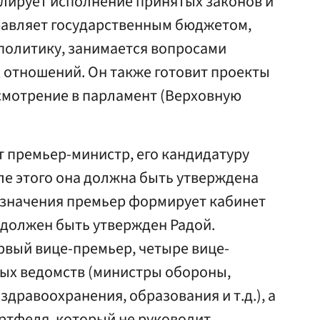
лирует исполнение принятых законов и
правляет государственным бюджетом,
политику, занимается вопросами
 отношений. Он также готовит проекты
ссмотрение в парламент (Верховную
т премьер-министр, его кандидатуру
ле этого она должна быть утверждена
азначения премьер формирует кабинет
 должен быть утвержден Радой.
рвый вице-премьер, четыре вице-
ых ведомств (министры обороны,
здравоохранения, образования и т.д.), а
ртфеля, который не руководит