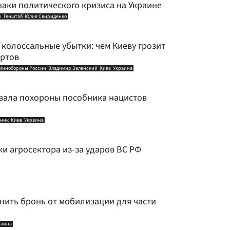
наки политического кризиса на Украине
ы
Генштаб
Юлия Свириденко
колоссальные убытки: чем Киеву грозит
ортов
Минобороны России
Владимир Зеленский
Киев
Украина
вала похороны пособника нацистов
ьник
Киев
Украина
и агросектора из-за ударов ВС РФ
нить бронь от мобилизации для части
раина