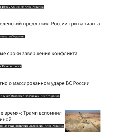
ы
Игорь Клименко
Киев
Украина
Зеленский предложил России три варианта
тельство Украины
ые сроки завершения конфликта
ы
Киев
Украина
стно о массированном ударе ВС России
 Кличко
Владимир Зеленский
Киев
Украина
ое время»: Трамп вспомнил
аиной
овная Рада
Владимир Зеленский
Киев
Украина