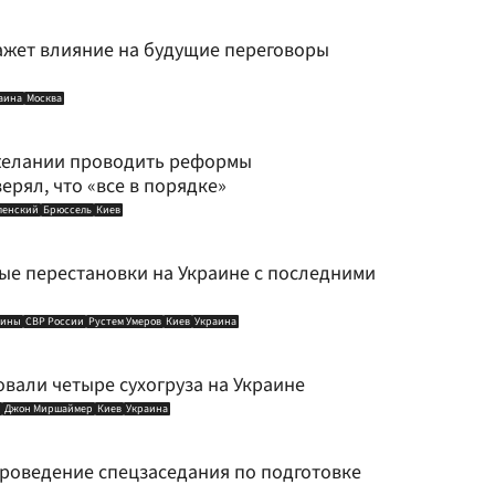
ажет влияние на будущие переговоры
аина
Москва
ежелании проводить реформы
верял, что «все в порядке»
ленский
Брюссель
Киев
ые перестановки на Украине с последними
аины
СВР России
Рустем Умеров
Киев
Украина
вали четыре сухогруза на Украине
Джон Миршаймер
Киев
Украина
роведение спецзаседания по подготовке