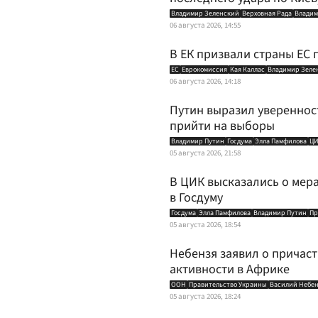
Владимир Зеленский
Верховная Рада
Владим
06 августа 2026, 14:55
В ЕК призвали страны ЕС
ЕС
Еврокомиссия
Кая Каллас
Владимир Зеле
06 августа 2026, 14:18
Путин выразил уверенност
прийти на выборы
Владимир Путин
Госдума
Элла Памфилова
ЦИ
05 августа 2026, 21:58
В ЦИК высказались о мер
в Госдуму
Госдума
Элла Памфилова
Владимир Путин
Пр
05 августа 2026, 18:54
Небензя заявил о причас
активности в Африке
ООН
Правительство Украины
Василий Небе
05 августа 2026, 18:24