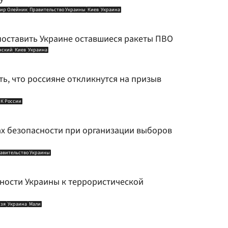
ир Олейник
Правительство Украины
Киев
Украина
 поставить Украине оставшиеся ракеты ПВО
нский
Киев
Украина
ь, что россияне откликнутся на призыв
К России
ах безопасности при организации выборов
авительство Украины
тности Украины к террористической
нзя
Украина
Мали