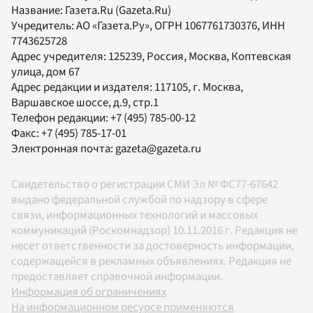
Название:
Газета.Ru
(Gazeta.Ru)
Учредитель:
АО «Газета.Ру»
, ОГРН 1067761730376, ИНН
7743625728
Адрес учредителя: 125239, Россия, Москва, Коптевская
улица, дом 67
Адрес редакции и издателя:
117105
, г.
Москва
,
Варшавское шоссе, д.9, стр.1
Телефон редакции:
+7 (495) 785-00-12
Факс:
+7 (495) 785-17-01
Электронная почта:
gazeta@gazeta.ru
Свидетельство о регистрации СМИ Эл № ФС77-67642
выдано федеральной службой по надзору в сфере
связи, информационных технологий и массовых
коммуникаций (Роскомнадзор) 10.11.2016 г. Редакция не
несет ответственности за достоверность информации,
содержащейся в рекламных объявлениях. Редакция не
предоставляет справочной информации.
Информация об ограничениях
На информационном ресурсе применяются