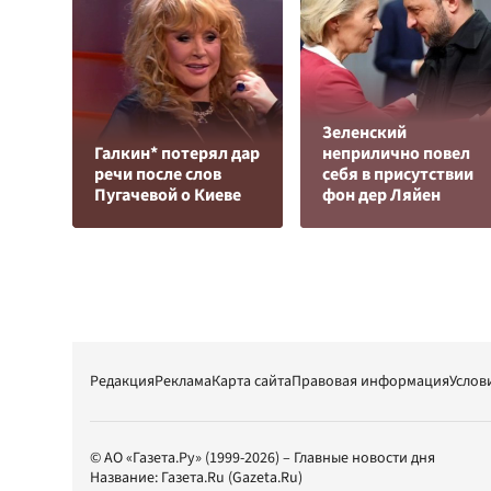
Зеленский
Галкин* потерял дар
неприлично повел
речи после слов
cебя в присутствии
Пугачевой о Киеве
фон дер Ляйен
Редакция
Реклама
Карта сайта
Правовая информация
Услов
© АО «Газета.Ру» (1999-2026) – Главные новости дня
Название:
Газета.Ru
(Gazeta.Ru)