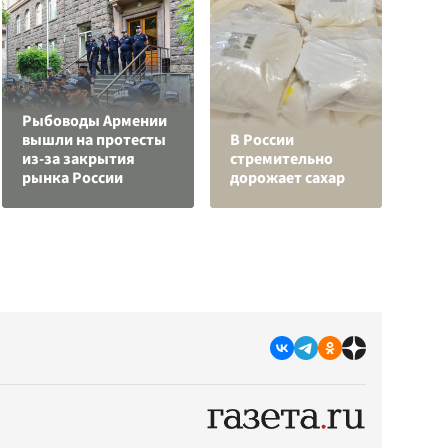
Рыбоводы Армении
вышли на протесты
В России
С
из-за закрытия
стремительно
а
рынка России
дорожает сахар
с