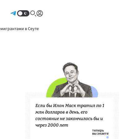
Авторизоваться
 мигрантами в Сеуте
Если бы Илон Маск тратил по 1
млн долларов в день, его
состояние не закончилось бы и
через 2000 лет