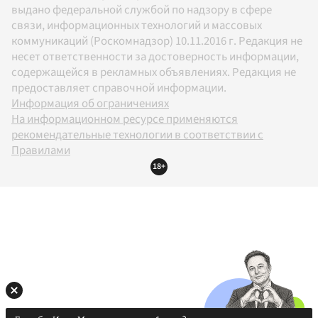
выдано федеральной службой по надзору в сфере
связи, информационных технологий и массовых
коммуникаций (Роскомнадзор) 10.11.2016 г. Редакция не
несет ответственности за достоверность информации,
содержащейся в рекламных объявлениях. Редакция не
предоставляет справочной информации.
Информация об ограничениях
На информационном ресурсе применяются
рекомендательные технологии в соответствии с
Правилами
18+