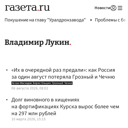
Новости
Авторизоваться
Покушение на главу "Уралдронзавода"
Проблемы с бен
Владимир Лукин
«Их в очередной раз предали»: как Россия
за один август потеряла Грозный и Чечню
Аслан Масхадов
Борис Ельцин
Грозный
Чечня
06 августа 2026, 08:02
Долг виновного в хищениях
на фортификациях Курска вырос более чем
на 297 млн рублей
10 марта 2026, 15:15