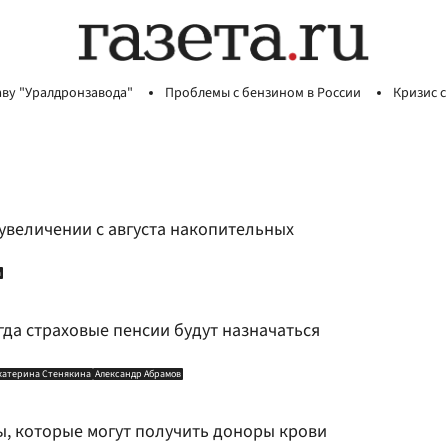
аву "Уралдронзавода"
Проблемы с бензином в России
Кризис с
увеличении с августа накопительных
а
гда страховые пенсии будут назначаться
катерина Стенякина
Александр Абрамов
ы, которые могут получить доноры крови