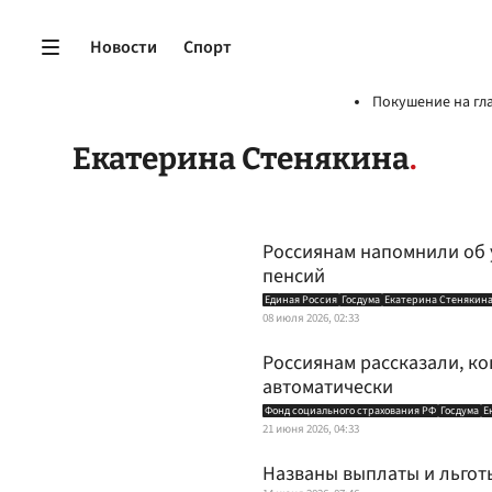
Новости
Спорт
Покушение на гл
Екатерина Стенякина
Россиянам напомнили об 
пенсий
Единая Россия
Госдума
Екатерина Стенякин
08 июля 2026, 02:33
Россиянам рассказали, ко
автоматически
Фонд социального страхования РФ
Госдума
Е
21 июня 2026, 04:33
Названы выплаты и льгот