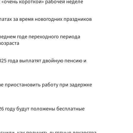
 «очень короткой» рабочей неделе
латах за время новогодних праздников
леднем годе переходного периода
возраста
025 года выплатят двойную пенсию и
ве приостановить работу при задержке
026 году будут положены бесплатные
снили, как получить льготные лекарства