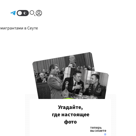
Авторизоваться
 мигрантами в Сеуте
Угадайте,
где настоящее
фото