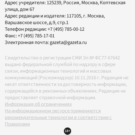
Адрес учредителя: 125239, Россия, Москва, Коптевская
улица, дом 67
Адрес редакции и издателя:
117105
, г.
Москва
,
Варшавское шоссе, д.9, стр.1
Телефон редакции:
+7 (495) 785-00-12
Факс:
+7 (495) 785-17-01
Электронная почта:
gazeta@gazeta.ru
Свидетельство о регистрации СМИ Эл № ФС77-67642
выдано федеральной службой по надзору в сфере
связи, информационных технологий и массовых
коммуникаций (Роскомнадзор) 10.11.2016 г. Редакция не
несет ответственности за достоверность информации,
содержащейся в рекламных объявлениях. Редакция не
предоставляет справочной информации.
Информация об ограничениях
На информационном ресурсе применяются
рекомендательные технологии в соответствии с
Правилами
18+