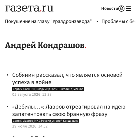
Новости
Авторизоваться
Покушение на главу "Уралдронзавода"
Проблемы с бен
Андрей Кондрашов
Собянин рассказал, что является основой
успеха в войне
Сергей Собянин
Владимир Путин
Украина
Москва
05 августа 2026, 12:38
«Дебилы…»: Лавров отреагировал на идею
запатентовать свою бранную фразу
Сергей Лавров
МИД России
Андрей Кондрашов
29 июля 2026, 14:52