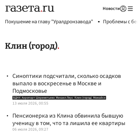
Новости
Авторизоваться
Покушение на главу "Уралдронзавода"
Проблемы с бен
Клин (город)
Синоптики подсчитали, сколько осадков
выпало в воскресенье в Москве и
Подмосковье
ВДНХ
Аэропорт Шереметьево
Михаил Леус
Клин (город)
Можайск
13 июля 2026, 00:55
Пенсионерка из Клина обвинила бывшую
ученицу в том, что та лишила ее квартиры
06 июля 2026, 09:27