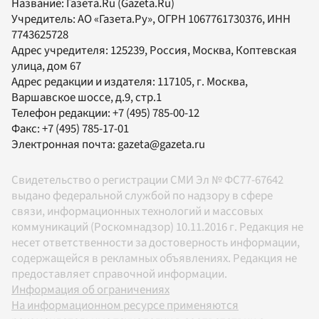
Название:
Газета.Ru
(Gazeta.Ru)
Учредитель:
АО «Газета.Ру»
, ОГРН 1067761730376, ИНН
7743625728
Адрес учредителя: 125239, Россия, Москва, Коптевская
улица, дом 67
Адрес редакции и издателя:
117105
, г.
Москва
,
Варшавское шоссе, д.9, стр.1
Телефон редакции:
+7 (495) 785-00-12
Факс:
+7 (495) 785-17-01
Электронная почта:
gazeta@gazeta.ru
Свидетельство о регистрации СМИ Эл № ФС77-67642
выдано федеральной службой по надзору в сфере
связи, информационных технологий и массовых
коммуникаций (Роскомнадзор) 10.11.2016 г. Редакция не
несет ответственности за достоверность информации,
содержащейся в рекламных объявлениях. Редакция не
предоставляет справочной информации.
Информация об ограничениях
На информационном ресурсе применяются