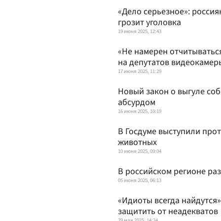
«Дело серьезное»: россия
грозит уголовка
19 июня 2025, 12:43
«Не намерен отчитыватьс
на депутатов видеокамер
17 июня 2025, 11:29
Новый закон о выгуле соб
абсурдом
16 июня 2025, 10:19
В Госдуме выступили прот
животных
10 июня 2025, 09:04
В российском регионе ра
05 июня 2025, 06:13
«Идиоты всегда найдутся»
защитить от неадекватов
29 мая 2025, 14:24