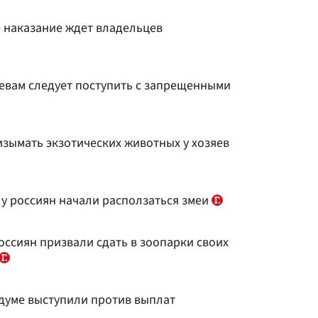
е наказание ждет владельцев
яевам следует поступить с запрещенными
 изымать экзотических животных у хозяев
о у россиян начали расползаться змеи
россиян призвали сдать в зоопарки своих
сдуме выступили против выплат