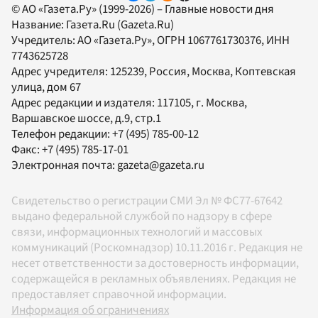
© АО «Газета.Ру» (1999-2026) – Главные новости дня
Название:
Газета.Ru
(Gazeta.Ru)
Учредитель:
АО «Газета.Ру»
, ОГРН 1067761730376, ИНН
7743625728
Адрес учредителя: 125239, Россия, Москва, Коптевская
улица, дом 67
Адрес редакции и издателя:
117105
, г.
Москва
,
Варшавское шоссе, д.9, стр.1
Телефон редакции:
+7 (495) 785-00-12
Факс:
+7 (495) 785-17-01
Электронная почта:
gazeta@gazeta.ru
Свидетельство о регистрации СМИ Эл № ФС77-67642
выдано федеральной службой по надзору в сфере
связи, информационных технологий и массовых
коммуникаций (Роскомнадзор) 10.11.2016 г. Редакция не
несет ответственности за достоверность информации,
содержащейся в рекламных объявлениях. Редакция не
предоставляет справочной информации.
Информация об ограничениях