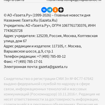
© АО «Газета.Ру» (1999-2026) – Главные новости дня
Название:
Газета.Ru
(Gazeta.Ru)
Учредитель:
АО «Газета.Ру»
, ОГРН 1067761730376, ИНН
7743625728
Адрес учредителя: 125239, Россия, Москва, Коптевская
улица, дом 67
Адрес редакции и издателя:
117105
, г.
Москва
,
Варшавское шоссе, д.9, стр.1
Телефон редакции:
+7 (495) 785-00-12
Факс:
+7 (495) 785-17-01
Электронная почта:
gazeta@gazeta.ru
Свидетельство о регистрации СМИ Эл № ФС77-67642
выдано федеральной службой по надзору в сфере
связи, информационных технологий и массовых
коммуникаций (Роскомнадзор) 10.11.2016 г. Редакция не
несет ответственности за достоверность информации,
содержащейся в рекламных объявлениях. Редакция не