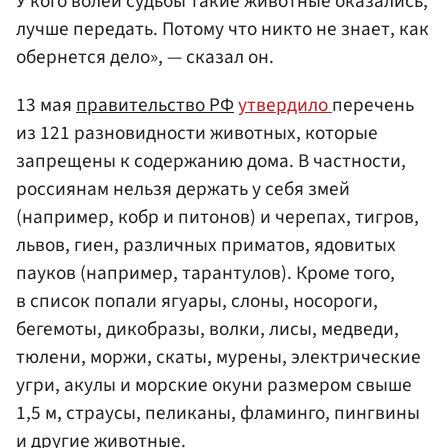
У кого волей судьбы такие животные оказались,
лучше передать. Потому что никто не знает, как
обернется дело», — сказал он.
13 мая
правительство РФ
утвердило
перечень
из 121 разновидности животных, которые
запрещены к содержанию дома. В частности,
россиянам нельзя держать у себя змей
(например, кобр и питонов) и черепах, тигров,
львов, гиен, различных приматов, ядовитых
пауков (например, тарантулов). Кроме того,
в список попали ягуары, слоны, носороги,
бегемоты, дикобразы, волки, лисы, медведи,
тюлени, моржи, скаты, мурены, электрические
угри, акулы и морские окуни размером свыше
1,5 м, страусы, пеликаны, фламинго, пингвины
и другие животные.