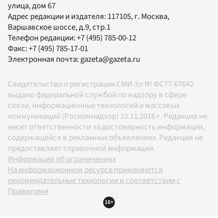
улица, дом 67
Адрес редакции и издателя:
117105
, г.
Москва
,
Варшавское шоссе, д.9, стр.1
Телефон редакции:
+7 (495) 785-00-12
Факс:
+7 (495) 785-17-01
Электронная почта:
gazeta@gazeta.ru
Свидетельство о регистрации СМИ Эл № ФС77-67642
выдано федеральной службой по надзору в сфере
связи, информационных технологий и массовых
коммуникаций (Роскомнадзор) 10.11.2016 г. Редакция не
несет ответственности за достоверность информации,
содержащейся в рекламных объявлениях. Редакция не
предоставляет справочной информации.
Информация об ограничениях
На информационном ресурсе применяются
рекомендательные технологии в соответствии с
Правилами
18+