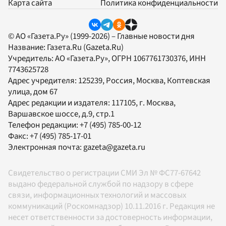
Карта сайта
Политика конфиденциальности
© АО «Газета.Ру» (1999-2026) – Главные новости дня
Название:
Газета.Ru
(Gazeta.Ru)
Учредитель:
АО «Газета.Ру»
, ОГРН 1067761730376, ИНН
7743625728
Адрес учредителя: 125239, Россия, Москва, Коптевская
улица, дом 67
Адрес редакции и издателя:
117105
, г.
Москва
,
Варшавское шоссе, д.9, стр.1
Телефон редакции:
+7 (495) 785-00-12
Факс:
+7 (495) 785-17-01
Электронная почта:
gazeta@gazeta.ru
Свидетельство о регистрации СМИ Эл № ФС77-67642
выдано федеральной службой по надзору в сфере
связи, информационных технологий и массовых
коммуникаций (Роскомнадзор) 10.11.2016 г. Редакция не
несет ответственности за достоверность информации,