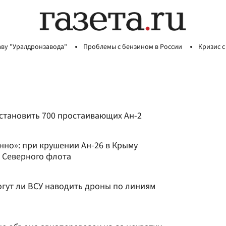
аву "Уралдронзавода"
Проблемы с бензином в России
Кризис с
становить 700 простаивающих Ан-2
нно»: при крушении Ан-26 в Крыму
 Северного флота
огут ли ВСУ наводить дроны по линиям