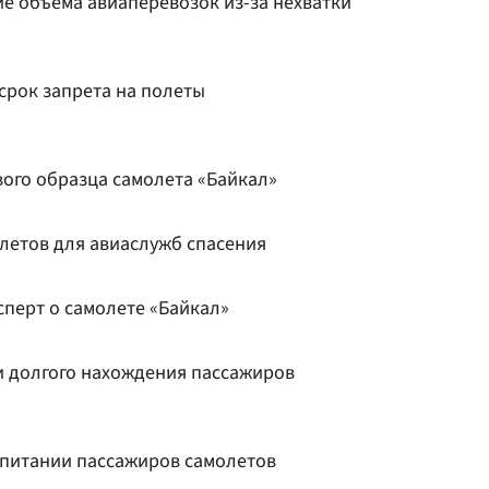
е объема авиаперевозок из-за нехватки
 срок запрета на полеты
ого образца самолета «Байкал»
олетов для авиаслужб спасения
сперт о самолете «Байкал»
и долгого нахождения пассажиров
 питании пассажиров самолетов