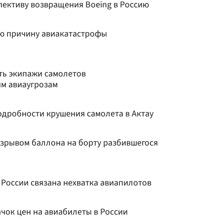
пективу возвращения Boeing в Россию
ю причину авиакатастрофы
ть экипажи самолетов
м авиаугрозам
одробности крушения самолета в Актау
взрывом баллона на борту разбившегося
в России связана нехватка авиапилотов
чок цен на авиабилеты в России