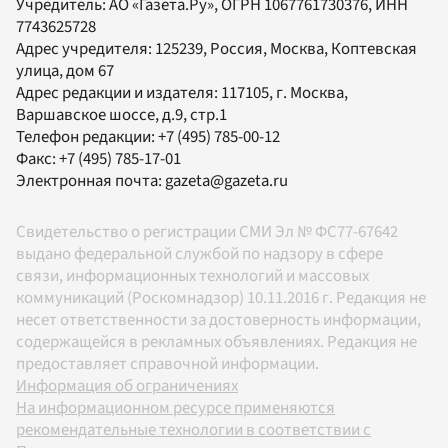
Учредитель:
АО «Газета.Ру»
, ОГРН 1067761730376, ИНН
7743625728
Адрес учредителя: 125239, Россия, Москва, Коптевская
улица, дом 67
Адрес редакции и издателя:
117105
, г.
Москва
,
Варшавское шоссе, д.9, стр.1
Телефон редакции:
+7 (495) 785-00-12
Факс:
+7 (495) 785-17-01
Электронная почта:
gazeta@gazeta.ru
Свидетельство о регистрации СМИ Эл № ФС77-67642
выдано федеральной службой по надзору в сфере
связи, информационных технологий и массовых
коммуникаций (Роскомнадзор) 10.11.2016 г. Редакция не
несет ответственности за достоверность информации,
содержащейся в рекламных объявлениях. Редакция не
предоставляет справочной информации.
Информация об ограничениях
На информационном ресурсе применяются
рекомендательные технологии в соответствии с