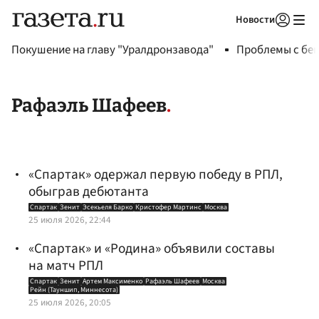
Новости
Авторизоваться
Покушение на главу "Уралдронзавода"
Проблемы с бен
Рафаэль Шафеев
«Спартак» одержал первую победу в РПЛ,
обыграв дебютанта
Спартак
Зенит
Эсекьеля Барко
Кристофер Мартинс
Москва
25 июля 2026, 22:44
«Спартак» и «Родина» объявили составы
на матч РПЛ
Спартак
Зенит
Артем Максименко
Рафаэль Шафеев
Москва
Рейн (Тауншип, Миннесота)
25 июля 2026, 20:05